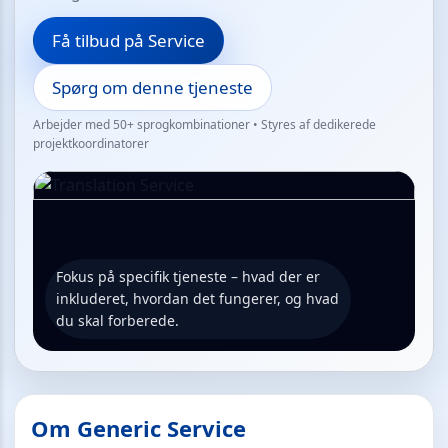
Få tilbud på Service
Spørg om denne tjeneste
Arbejder med 50+ sprogkombinationer • Styres af dedikerede
projektkoordinatorer
Fokus på specifik tjeneste – hvad der er
inkluderet, hvordan det fungerer, og hvad
du skal forberede.
Om Generic Service