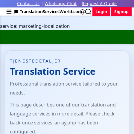
Contact Us
|
Whatsapp Chat
|
Request A Quote
🎓 TranslationServicesWorld.com
Login
Signup
service: marketing-localization
TJENESTEDETALJER
Translation Service
Professional translation service tailored to your
needs.
This page describes one of our translation and
language services in more detail. Please check
back once services_array.php has been
configured.