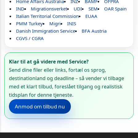
Home Affairs Australia
INZ
BAMF
OFPRA
IND
Migrationsverket
UDI
SEM
OAR Spain
Italian Territorial Commission
EUAA
PMM Turkey
Migri
INIS
Danish Immigration Service
BFA Austria
CGVS / CGRA
Klar til at gå videre med Service?
Send dine filer eller links, fortæl os sprog,
destinationland og deadline – så vender vi tilbage
med et klart tilbud, foreslået tilgang og realistisk
tidsplan for denne tjeneste.
Anmod om tilbud nu