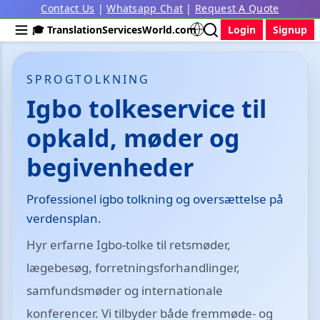
Contact Us
|
Whatsapp Chat
|
Request A Quote
🎓 TranslationServicesWorld.com
Login
Signup
SPROGTOLKNING
Igbo tolkeservice til
opkald, møder og
begivenheder
Professionel igbo tolkning og oversættelse på
verdensplan.
Hyr erfarne Igbo-tolke til retsmøder,
lægebesøg, forretningsforhandlinger,
samfundsmøder og internationale
konferencer. Vi tilbyder både fremmøde- og