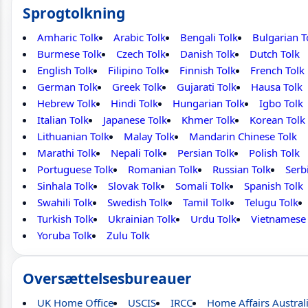
Sprogtolkning
Amharic Tolk
Arabic Tolk
Bengali Tolk
Bulgarian T
Burmese Tolk
Czech Tolk
Danish Tolk
Dutch Tolk
English Tolk
Filipino Tolk
Finnish Tolk
French Tolk
German Tolk
Greek Tolk
Gujarati Tolk
Hausa Tolk
Hebrew Tolk
Hindi Tolk
Hungarian Tolk
Igbo Tolk
Italian Tolk
Japanese Tolk
Khmer Tolk
Korean Tolk
Lithuanian Tolk
Malay Tolk
Mandarin Chinese Tolk
Marathi Tolk
Nepali Tolk
Persian Tolk
Polish Tolk
Portuguese Tolk
Romanian Tolk
Russian Tolk
Serb
Sinhala Tolk
Slovak Tolk
Somali Tolk
Spanish Tolk
Swahili Tolk
Swedish Tolk
Tamil Tolk
Telugu Tolk
Turkish Tolk
Ukrainian Tolk
Urdu Tolk
Vietnamese 
Yoruba Tolk
Zulu Tolk
Oversættelsesbureauer
UK Home Office
USCIS
IRCC
Home Affairs Austral