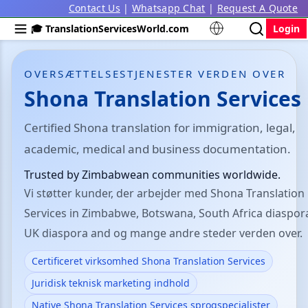
Contact Us
|
Whatsapp Chat
|
Request A Quote
🎓 TranslationServicesWorld.com
Login
OVERSÆTTELSESTJENESTER VERDEN OVER
Shona Translation Services
Certified Shona translation for immigration, legal,
academic, medical and business documentation.
Trusted by Zimbabwean communities worldwide.
Vi støtter kunder, der arbejder med Shona Translation
Services in Zimbabwe, Botswana, South Africa diaspor
UK diaspora and og mange andre steder verden over.
Certificeret virksomhed Shona Translation Services
Juridisk teknisk marketing indhold
Native Shona Translation Services sprogspecialister