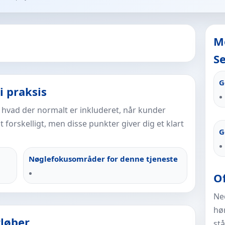
M
Se
G
i praksis
, hvad der normalt er inkluderet, når kunder
t forskelligt, men disse punkter giver dig et klart
G
Nøglefokusområder for denne tjeneste
Of
Ned
hø
rløber
stå