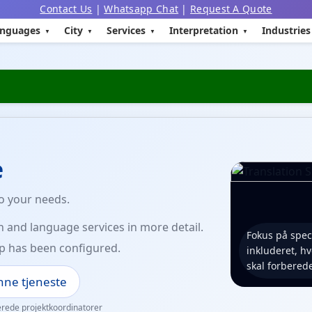
Contact Us
|
Whatsapp Chat
|
Request A Quote
nguages
City
Services
Interpretation
Industries
e
to your needs.
n and language services in more detail.
Fokus på speci
p has been configured.
inkluderet, h
skal forbered
ne tjeneste
erede projektkoordinatorer