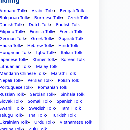
lkning
Amharic Tolk
Arabic Tolk
Bengali Tolk
Bulgarian Tolk
Burmese Tolk
Czech Tolk
Danish Tolk
Dutch Tolk
English Tolk
Filipino Tolk
Finnish Tolk
French Tolk
German Tolk
Greek Tolk
Gujarati Tolk
Hausa Tolk
Hebrew Tolk
Hindi Tolk
Hungarian Tolk
Igbo Tolk
Italian Tolk
Japanese Tolk
Khmer Tolk
Korean Tolk
Lithuanian Tolk
Malay Tolk
Mandarin Chinese Tolk
Marathi Tolk
Nepali Tolk
Persian Tolk
Polish Tolk
Portuguese Tolk
Romanian Tolk
Russian Tolk
Serbian Tolk
Sinhala Tolk
Slovak Tolk
Somali Tolk
Spanish Tolk
Swahili Tolk
Swedish Tolk
Tamil Tolk
Telugu Tolk
Thai Tolk
Turkish Tolk
Ukrainian Tolk
Urdu Tolk
Vietnamese Tolk
Yoruba Tolk
Zulu Tolk