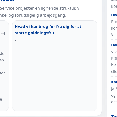
ko
Service
projekter en lignende struktur. Vi
Hv
kel og forudsigelig arbejdsgang.
Pri
Hvad vi har brug for fra dig for at
kom
starte gnidningsfrit
med
Vi 
Hv
Vi 
ste
PDF
an.
hje
ell
or.
Kan
Ja.
og 
de
det