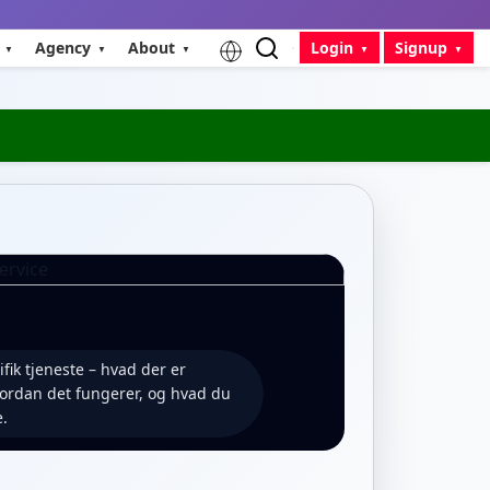
Agency
About
Login
Signup
fik tjeneste – hvad der er
vordan det fungerer, og hvad du
e.