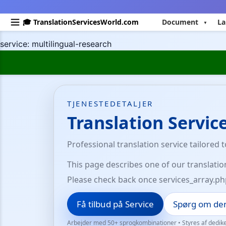
🎓 TranslationServicesWorld.com
Document
La
service: multilingual-research
TJENESTEDETALJER
Translation Servic
Professional translation service tailored 
This page describes one of our translatio
Please check back once services_array.ph
Få tilbud på Service
Spørg om den
Arbejder med 50+ sprogkombinationer • Styres af dedik