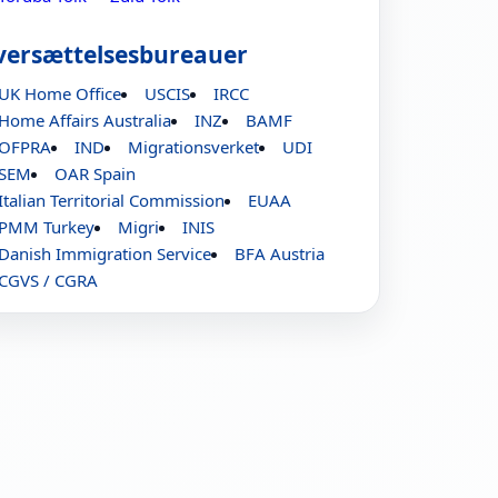
versættelsesbureauer
UK Home Office
USCIS
IRCC
Home Affairs Australia
INZ
BAMF
OFPRA
IND
Migrationsverket
UDI
SEM
OAR Spain
Italian Territorial Commission
EUAA
PMM Turkey
Migri
INIS
Danish Immigration Service
BFA Austria
CGVS / CGRA