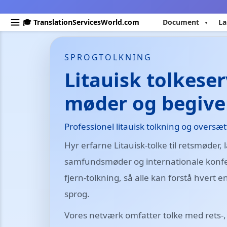
🎓 TranslationServicesWorld.com
Document
La
SPROGTOLKNING
Litauisk tolkeser
møder og begiv
Professionel litauisk tolkning og oversæ
Hyr erfarne Litauisk-tolke til retsmøder
samfundsmøder og internationale konfer
fjern-tolkning, så alle kan forstå hvert 
sprog.
Vores netværk omfatter tolke med rets-,