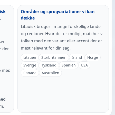
isk
Områder og sprogvariationer vi kan
dække
r
Litauisk bruges i mange forskellige lande
og regioner. Hvor det er muligt, matcher vi
tolken med den variant eller accent der er
ser
mest relevant for din sag.
r der
Litauen
Storbritannien
Irland
Norge
Sverige
Tyskland
Spanien
USA
b med
Canada
Australien
med
um.