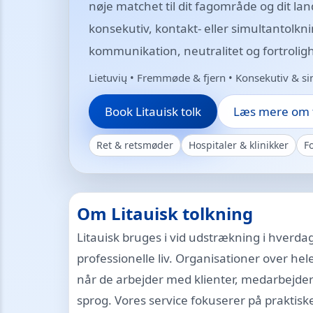
nøje matchet til dit fagområde og dit la
konsekutiv, kontakt- eller simultantolknin
kommunikation, neutralitet og fortrolig
Lietuvių • Fremmøde & fjern • Konsekutiv & si
Book Litauisk tolk
Læs mere om t
Ret & retsmøder
Hospitaler & klinikker
F
Om Litauisk tolkning
Litauisk bruges i vid udstrækning i hverda
professionelle liv. Organisationer over hele
når de arbejder med klienter, medarbejdere
sprog. Vores service fokuserer på praktis