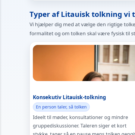
Typer af Litauisk tolkning vi 
Vi hjælper dig med at vælge den rigtige tol
formalitet og om tolken skal være fysisk til s
Konsekutiv Litauisk-tolkning
En person taler, så tolken
Ideelt til møder, konsultationer og mindre
gruppediskussioner. Taleren siger et kort
stykke, tager så en pause mens tolken gengi