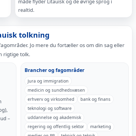
måde flyder Litauisk og de øvrige sprog i
realtid.
auisk tolkning
gområder. Jo mere du fortæller os om din sag eller
 rigtige tolk.
Brancher og fagområder
Jura og immigration
medicin og sundhedsvæsen
erhverv og virksomhed
bank og finans
n
teknologi og software
og),
uddannelse og akademisk
bud –
regering og offentlig sektor
marketing
medier og PR
teknisk og teknik