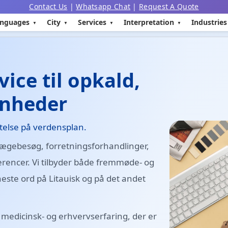
Contact Us
|
Whatsapp Chat
|
Request A Quote
nguages
City
Services
Interpretation
Industries
vice til opkald,
enheder
ttelse på verdensplan.
, lægebesøg, forretningsforhandlinger,
encer. Vi tilbyder både fremmøde- og
eneste ord på Litauisk og på det andet
 medicinsk- og erhvervserfaring, der er