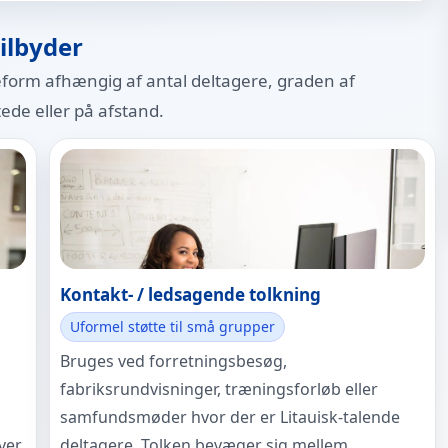
tilbyder
keform afhængig af antal deltagere, graden af
tede eller på afstand.
Kontakt- / ledsagende tolkning
Uformel støtte til små grupper
Bruges ved forretningsbesøg,
fabriksrundvisninger, træningsforløb eller
samfundsmøder hvor der er Litauisk-talende
ver
deltagere. Tolken bevæger sig mellem