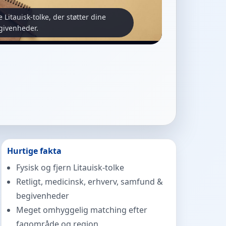
e Litauisk-tolke, der støtter dine
egivenheder.
Hurtige fakta
Fysisk og fjern Litauisk-tolke
Retligt, medicinsk, erhverv, samfund &
begivenheder
Meget omhyggelig matching efter
fagområde og region