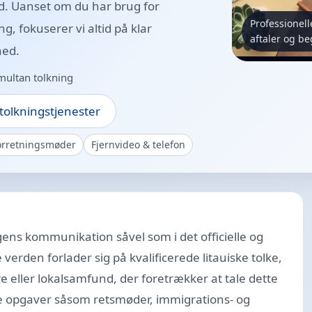
nd. Uanset om du har brug for
Professionell
g, fokuserer vi altid på klar
aftaler og b
hed.
multan tolkning
olkningstjenester
orretningsmøder
Fjernvideo & telefon
gens kommunikation såvel som i det officielle og
 verden forlader sig på kvalificerede litauiske tolke,
 eller lokalsamfund, der foretrækker at tale dette
ke opgaver såsom retsmøder, immigrations- og