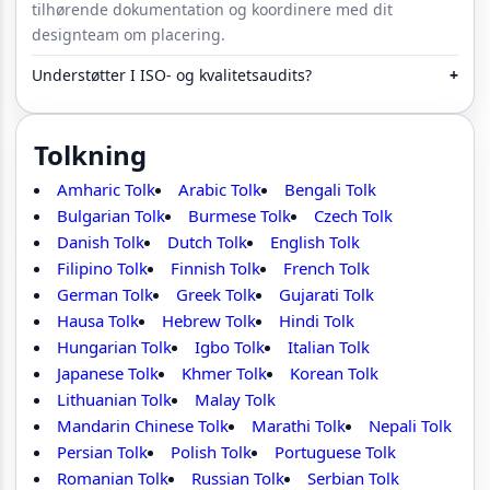
tilhørende dokumentation og koordinere med dit
designteam om placering.
Understøtter I ISO- og kvalitetsaudits?
+
Tolkning
Amharic Tolk
Arabic Tolk
Bengali Tolk
Bulgarian Tolk
Burmese Tolk
Czech Tolk
Danish Tolk
Dutch Tolk
English Tolk
Filipino Tolk
Finnish Tolk
French Tolk
German Tolk
Greek Tolk
Gujarati Tolk
Hausa Tolk
Hebrew Tolk
Hindi Tolk
Hungarian Tolk
Igbo Tolk
Italian Tolk
Japanese Tolk
Khmer Tolk
Korean Tolk
Lithuanian Tolk
Malay Tolk
Mandarin Chinese Tolk
Marathi Tolk
Nepali Tolk
Persian Tolk
Polish Tolk
Portuguese Tolk
Romanian Tolk
Russian Tolk
Serbian Tolk