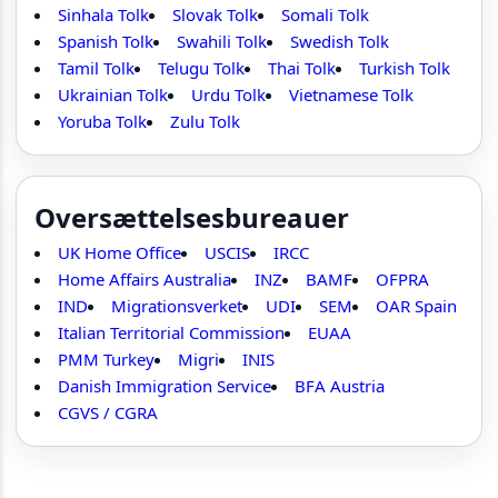
Sinhala Tolk
Slovak Tolk
Somali Tolk
Spanish Tolk
Swahili Tolk
Swedish Tolk
Tamil Tolk
Telugu Tolk
Thai Tolk
Turkish Tolk
Ukrainian Tolk
Urdu Tolk
Vietnamese Tolk
Yoruba Tolk
Zulu Tolk
Oversættelsesbureauer
UK Home Office
USCIS
IRCC
Home Affairs Australia
INZ
BAMF
OFPRA
IND
Migrationsverket
UDI
SEM
OAR Spain
Italian Territorial Commission
EUAA
PMM Turkey
Migri
INIS
Danish Immigration Service
BFA Austria
CGVS / CGRA