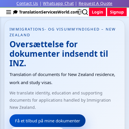
Contact Us
|
Whatsapp Chat
|
Request A Quote
🎓 TranslationServicesWorld.com
Login
Signup
IMMIGRATIONS- OG VISUMMYNDIGHED – NEW
ZEALAND
Oversættelse for
dokumenter indsendt til
INZ.
Translation of documents for New Zealand residence,
work and study visas.
We translate identity, education and supporting
documents for applications handled by Immigration
New Zealand.
Få et tilbud på mine dokumenter