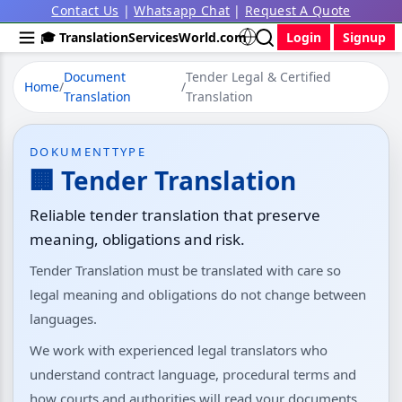
Contact Us
|
Whatsapp Chat
|
Request A Quote
🎓 TranslationServicesWorld.com
Login
Signup
Document
Tender Legal & Certified
Home
/
/
Translation
Translation
DOKUMENTTYPE
🏢 Tender Translation
Reliable tender translation that preserve
meaning, obligations and risk.
Tender Translation must be translated with care so
legal meaning and obligations do not change between
languages.
We work with experienced legal translators who
understand contract language, procedural terms and
how courts and authorities will read your documents.