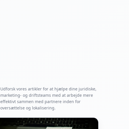
Udforsk vores artikler for at hjælpe dine juridiske,
marketing- og driftsteams med at arbejde mere
effektivt sammen med partnere inden for
oversættelse og lokalisering.