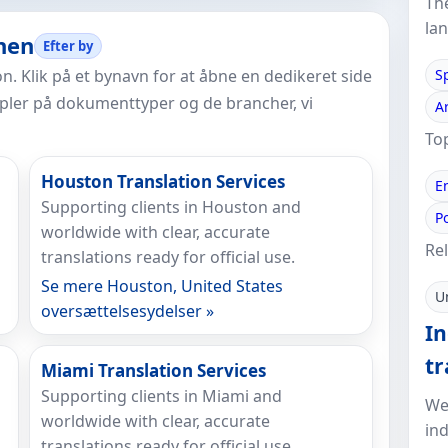
Th
la
nen
Efter by
n. Klik på et bynavn for at åbne en dedikeret side
S
mpler på dokumenttyper og de brancher, vi
A
To
Houston Translation Services
E
Supporting clients in Houston and
P
worldwide with clear, accurate
Rel
translations ready for official use.
Se mere Houston, United States
U
oversættelsesydelser »
In
tr
Miami Translation Services
Supporting clients in Miami and
We
worldwide with clear, accurate
ind
translations ready for official use.