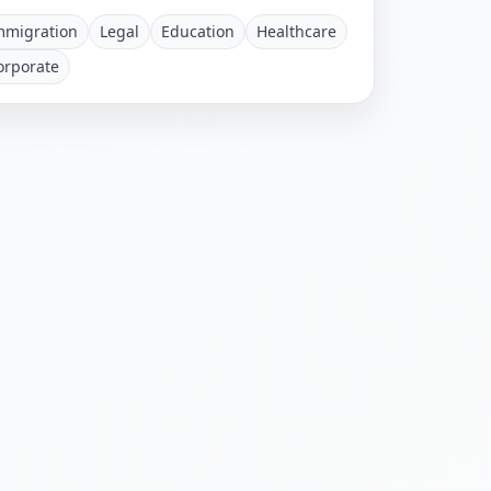
mmigration
Legal
Education
Healthcare
orporate