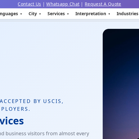
Contact Us
|
Whatsapp Chat
|
Request A Quote
nguages
City
Services
Interpretation
Industries
ACCEPTED BY USCIS,
MPLOYERS.
vices
d business visitors from almost every