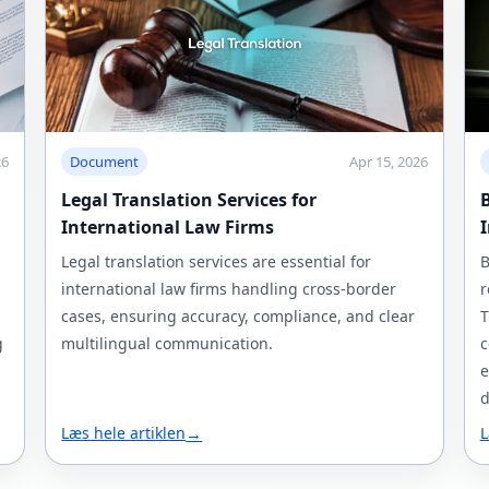
26
Document
Apr 15, 2026
Legal Translation Services for
B
International Law Firms
Legal translation services are essential for
B
international law firms handling cross-border
r
cases, ensuring accuracy, compliance, and clear
T
g
multilingual communication.
c
e
d
Læs hele artiklen
→
L