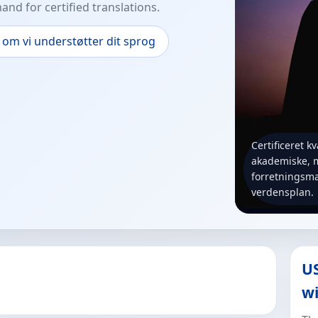
nd for certified translations.
om vi understøtter dit sprog
Certificeret kv
akademiske, 
forretningsmæ
verdensplan.
US
w