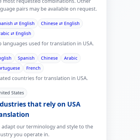
e most requested combinations. Other
nguage pairs may be available on request.
panish ⇄ English
Chinese ⇄ English
rabic ⇄ English
p languages used for translation in USA.
nglish
Spanish
Chinese
Arabic
ortuguese
French
ated countries for translation in USA.
nited States
dustries that rely on USA
anslation
 adapt our terminology and style to the
ustry you operate in.