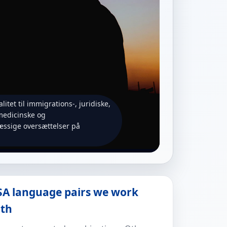
alitet til immigrations-, juridiske,
medicinske og
ssige oversættelser på
A language pairs we work
ith