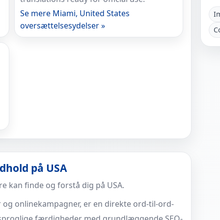
Se mere Miami, United States
I
oversættelsesydelser »
C
ndhold på USA
re kan finde og forstå dig på USA.
og onlinekampagner, er en direkte ord-til-ord-
r sproglige færdigheder med grundlæggende SEO-