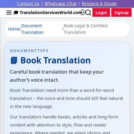
Contact Us
|
Whatsapp Chat
|
Request A Quote
🎓 TranslationServicesWorld.com
Login
Signup
Document
Book Legal & Certified
Home
/
/
Translation
Translation
DOKUMENTTYPE
📘 Book Translation
Careful book translation that keep your
author’s voice intact.
Book Translation need more than a word-for-word
translation – the voice and tone should still feel natural
in the new language.
Our translators handle books, articles and long-form
content with attention to style, flow and reader
experience. Where needed, we adapt idioms and