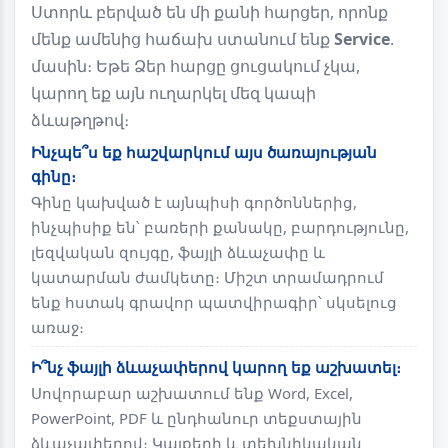
Ստորև բերված են մի քանի հարցեր, որոնք
մենք ամենից հաճախ ստանում ենք
Service
.
մասին։ Եթե Ձեր հարցը ցուցակում չկա,
կարող եք այն ուղարկել մեզ կապի
ձևաթղթով։
Ինչպե՞ս եք հաշվարկում այս ծառայության
գինը։
Գինը կախված է այնպիսի գործոններից,
ինչպիսիք են՝ բառերի քանակը, բարդությունը,
լեզվական զույգը, ֆայլի ձևաչափը և
կատարման ժամկետը։ Միշտ տրամադրում
ենք հստակ գրավոր պատվիրագիր՝ սկսելուց
առաջ։
Ի՞նչ ֆայլի ձևաչափերով կարող եք աշխատել։
Սովորաբար աշխատում ենք Word, Excel,
PowerPoint, PDF և ընդհանուր տեքստային
ձևաչափերով։ Կայքերի և տեխնիկական