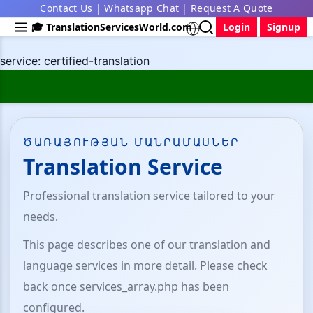
Contact Us
|
Whatsapp Chat
|
Request A Quote
🎓 TranslationServicesWorld.com
Login
Signup
service: certified-translation
ԾԱՌԱՅՈՒԹՅԱՆ ՄԱՆՐԱՄԱՍՆԵՐ
Translation Service
Professional translation service tailored to your
needs.
This page describes one of our translation and
language services in more detail. Please check
back once services_array.php has been
configured.