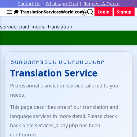
Contact Us
|
Whatsapp Chat
|
Request A Quote
🎓 TranslationServicesWorld.com
Login
Signup
service: paid-media-translation
ԾԱՌԱՅՈՒԹՅԱՆ ՄԱՆՐԱՄԱՍՆԵՐ
Translation Service
Professional translation service tailored to your
needs.
This page describes one of our translation and
language services in more detail. Please check
back once services_array.php has been
configured.