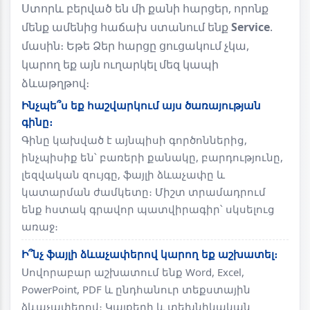
Ստորև բերված են մի քանի հարցեր, որոնք
մենք ամենից հաճախ ստանում ենք
Service
.
մասին։ Եթե Ձեր հարցը ցուցակում չկա,
կարող եք այն ուղարկել մեզ կապի
ձևաթղթով։
Ինչպե՞ս եք հաշվարկում այս ծառայության
գինը։
Գինը կախված է այնպիսի գործոններից,
ինչպիսիք են՝ բառերի քանակը, բարդությունը,
լեզվական զույգը, ֆայլի ձևաչափը և
կատարման ժամկետը։ Միշտ տրամադրում
ենք հստակ գրավոր պատվիրագիր՝ սկսելուց
առաջ։
Ի՞նչ ֆայլի ձևաչափերով կարող եք աշխատել։
Սովորաբար աշխատում ենք Word, Excel,
PowerPoint, PDF և ընդհանուր տեքստային
ձևաչափերով։ Կայքերի և տեխնիկական