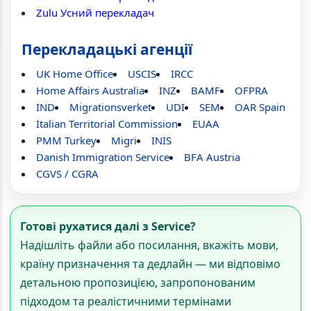
Zulu Усний перекладач
Перекладацькі агенції
UK Home Office
USCIS
IRCC
Home Affairs Australia
INZ
BAMF
OFPRA
IND
Migrationsverket
UDI
SEM
OAR Spain
Italian Territorial Commission
EUAA
PMM Turkey
Migri
INIS
Danish Immigration Service
BFA Austria
CGVS / CGRA
Готові рухатися далі з Service?
Надішліть файли або посилання, вкажіть мови,
країну призначення та дедлайн — ми відповімо
детальною пропозицією, запропонованим
підходом та реалістичними термінами