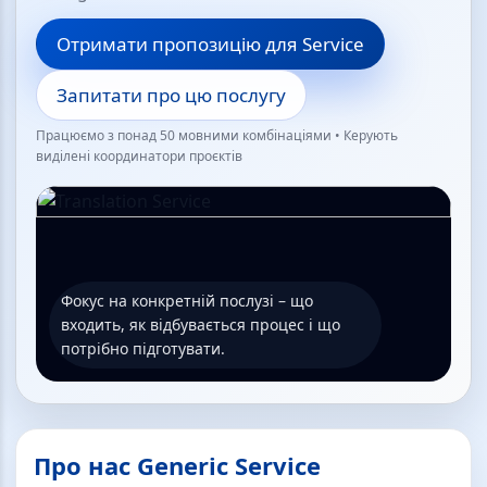
Отримати пропозицію для Service
Запитати про цю послугу
Працюємо з понад 50 мовними комбінаціями • Керують
виділені координатори проєктів
Фокус на конкретній послузі – що
входить, як відбувається процес і що
потрібно підготувати.
Про нас Generic Service