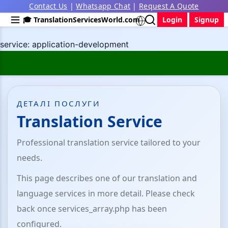
Contact Us
|
Whatsapp Chat
|
Request A Quote
🎓 TranslationServicesWorld.com
Login
Signup
service: application-development
ДЕТАЛІ ПОСЛУГИ
Translation Service
Professional translation service tailored to your
needs.
This page describes one of our translation and
language services in more detail. Please check
back once services_array.php has been
configured.