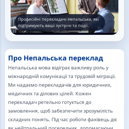
Професійні перекладачі Непальська, які
підтримують ваші зустрічі та події.
Про Непальська переклад
Непальська мова відіграє важливу роль у
міжнародній комунікації та трудовій міграції.
Ми надаємо перекладачів для юридичних,
медичних та ділових цілей. Кожен
перекладач ретельно готується до
замовлення, щоб забезпечити зрозумілість
складних понять. Під час роботи фахівець діє
як нейтральний посередник, допомагаючи