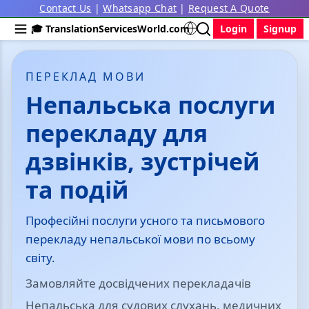
Contact Us
|
Whatsapp Chat
|
Request A Quote
🎓 TranslationServicesWorld.com
Login
Signup
ПЕРЕКЛАД МОВИ
Непальська послуги
перекладу для
дзвінків, зустрічей
та подій
Професійні послуги усного та письмового
перекладу непальської мови по всьому
світу.
Замовляйте досвідчених перекладачів
Непальська для судових слухань, медичних