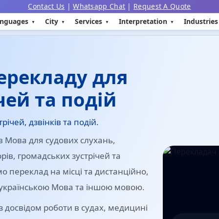
Contact Us
|
Whatsapp Chat
|
Request A Quote
nguages
City
Services
Interpretation
Industries
ерекладу для
чей та подій
ічей, дзвінків та подій.
 Мова для судових слухань,
ів, громадських зустрічей та
 переклад на місці та дистанційно,
 українською Мова та іншою мовою.
 досвідом роботи в судах, медицині