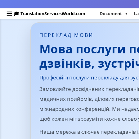
🎓 TranslationServicesWorld.com
Document
La
ПЕРЕКЛАД МОВИ
Мова послуги п
дзвінків, зустрі
Професійні послуги перекладу для зустр
Замовляйте досвідчених перекладачів
медичних прийомів, ділових переговор
міжнародних конференцій. Ми надаємо
щоб кожен міг зрозуміти кожне слово
Наша мережа включає перекладачів із