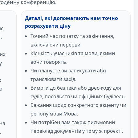
атоденну конференцію.
Деталі, які допомагають нам точно
розрахувати ціну
с,
Точний час початку та закінчення,
,
включаючи перерви.
Кількість учасників та мови, якими
их
вони говорять.
у
Чи плануєте ви записувати або
транслювати захід.
о
Вимоги до безпеки або дрес-коду для
о
судів, посольств чи офіційних будівель.
Бажання щодо конкретного акценту чи
регіону мови Мова.
Чи потрібен вам також письмовий
 на
переклад документів у тому ж проєкті.
.