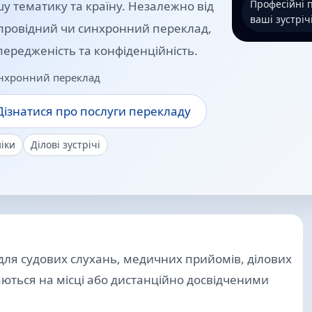
Професійні 
ашу тематику та країну. Незалежно від
ваші зустрічі
супровідний чи синхронний переклад,
передженість та конфіденційність.
инхронний переклад
Дізнатися про послуги перекладу
ніки
Ділові зустрічі
для судових слухань, медичних прийомів, ділових
аються на місці або дистанційно досвідченими