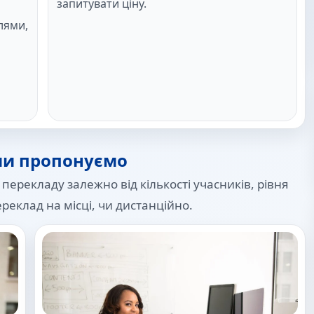
запитувати ціну.
лями,
ми пропонуємо
рекладу залежно від кількості учасників, рівня
ереклад на місці, чи дистанційно.