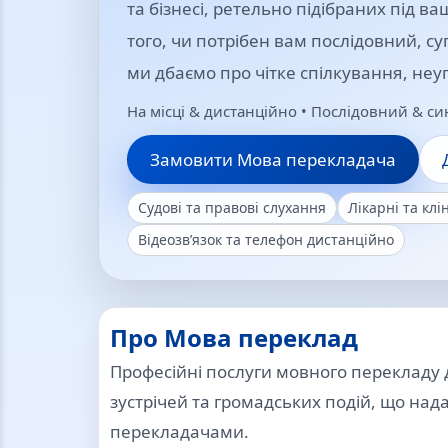
та бізнесі, ретельно підібраних під в
того, чи потрібен вам послідовний, 
ми дбаємо про чітке спілкування, неу
На місці & дистанційно • Послідовний & с
Замовити Мова перекладача
Судові та правові слухання
Лікарні та клі
Відеозв’язок та телефон дистанційно
Про Мова переклад
Професійні послуги мовного перекладу 
зустрічей та громадських подій, що над
перекладачами.