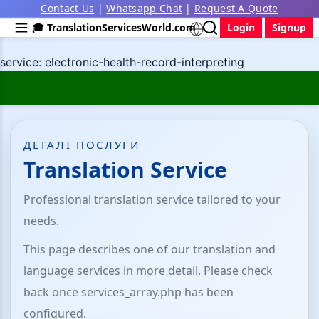
Contact Us
|
Whatsapp Chat
|
Request A Quote
🎓 TranslationServicesWorld.com
Login
Signup
service: electronic-health-record-interpreting
ДЕТАЛІ ПОСЛУГИ
Translation Service
Professional translation service tailored to your
needs.
This page describes one of our translation and
language services in more detail. Please check
back once services_array.php has been
configured.