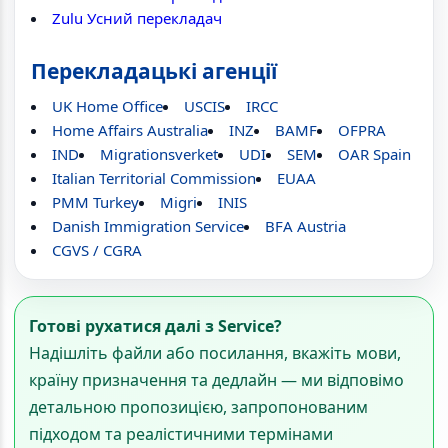
Zulu Усний перекладач
Перекладацькі агенції
UK Home Office
USCIS
IRCC
Home Affairs Australia
INZ
BAMF
OFPRA
IND
Migrationsverket
UDI
SEM
OAR Spain
Italian Territorial Commission
EUAA
PMM Turkey
Migri
INIS
Danish Immigration Service
BFA Austria
CGVS / CGRA
Готові рухатися далі з Service?
Надішліть файли або посилання, вкажіть мови,
країну призначення та дедлайн — ми відповімо
детальною пропозицією, запропонованим
підходом та реалістичними термінами