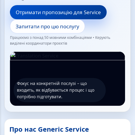
Отримати пропозицію для Service
Запитати про цю послугу
Працюємо з понад 50 мовними комбінаціями • Керують
виділені координатори проєктів
Фокус на конкретній послузі – що
входить, як відбувається процес і що
потрібно підготувати.
Про нас Generic Service