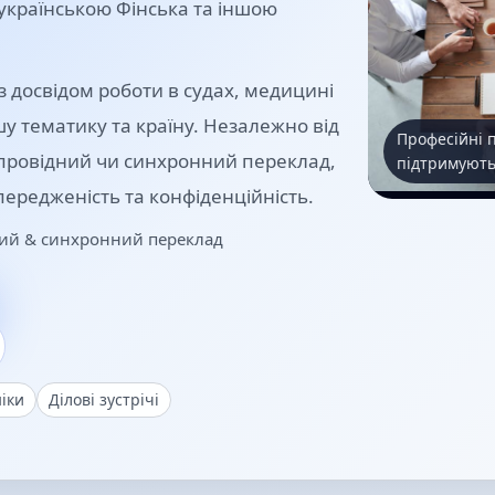
 українською Фінська та іншою
 досвідом роботи в судах, медицині
ашу тематику та країну. Незалежно від
Професійні п
супровідний чи синхронний переклад,
підтримують 
передженість та конфіденційність.
вний & синхронний переклад
ніки
Ділові зустрічі