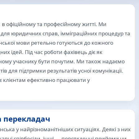
 в офіційному та професійному житті. Ми
для юридичних справ, імміграційних процедур та
нської мови ретельно готуються до кожного
них ідей. Під час роботи фахівець діє як
ому учаснику бути почутим. Ми також надаємо
в для підтримки результатів усної комунікації.
є клієнтам ефективно працювати у
а перекладач
нська у найрізноманітніших ситуаціях. Деякі з них
жавні співбесіди, інші — повсякденні прийоми чи