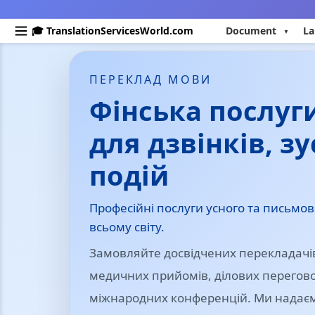
🎓 TranslationServicesWorld.com
Document
La
ПЕРЕКЛАД МОВИ
Фінська послуг
для дзвінків, зу
подій
Професійні послуги усного та письмов
всьому світу.
Замовляйте досвідчених перекладачів
медичних прийомів, ділових переговор
міжнародних конференцій. Ми надаємо