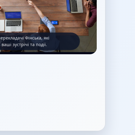
ерекладачі Фінська, які
ваші зустрічі та події.