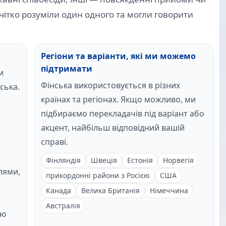
 чітко розуміли один одного та могли говорити
а
Регіони та варіанти, які ми можемо
підтримати
и
Фінська використовується в різних
ська.
країнах та регіонах. Якщо можливо, ми
підбираємо перекладачів під варіант або
акцент, найбільш відповідний вашій
справі.
Фінляндія
Швеція
Естонія
Норвегія
лями,
прикордонні райони з Росією
США
Канада
Велика Британія
Німеччина
Австралія
ою