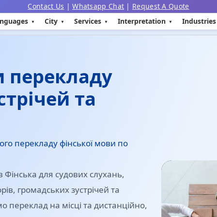
Contact Us
|
Whatsapp Chat
|
Request A Quote
nguages
City
Services
Interpretation
Industries
и перекладу
стрічей та
ого перекладу фінської мови по
 Фінська для судових слухань,
ів, громадських зустрічей та
 переклад на місці та дистанційно,