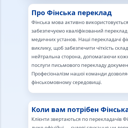
Про Фінська переклад
Фінська мова активно використовується
забезпечуємо кваліфікований переклад 
медичних установ. Наші перекладачі фі
виклику, щоб забезпечити чіткість склад
нейтральна сторона, допомагаючи кожн
послуги письмового перекладу документі
Професіоналізм нашої команди дозволя
фінськомовному середовищі.
Коли вам потрібен Фінськ
Клієнти звертаються по перекладачів Фі
дуже офіційні — судові слухання чи дер