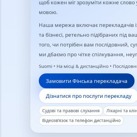
щоб кожен міг зрозуміти кожне слово
мовою.
Наша мережа включає перекладачів із
та бізнесі, ретельно підібраних під в
того, чи потрібен вам послідовний, 
ми дбаємо про чітке спілкування, неу
Suomi • На місці & дистанційно • Послідо
Замовити Фінська перекладача
Дізнатися про послуги перекладу
Судові та правові слухання
Лікарні та клі
Відеозв’язок та телефон дистанційно