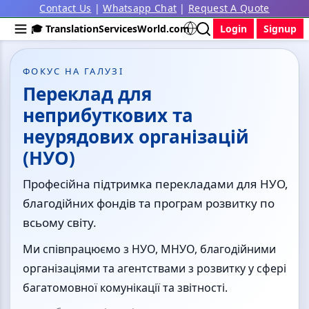
Contact Us
|
Whatsapp Chat
|
Request A Quote
🎓 TranslationServicesWorld.com
Login
Signup
ФОКУС НА ГАЛУЗІ
Переклад для
неприбуткових та
неурядових організацій
(НУО)
Професійна підтримка перекладами для НУО,
благодійних фондів та програм розвитку по
всьому світу.
Ми співпрацюємо з НУО, МНУО, благодійними
організаціями та агентствами з розвитку у сфері
багатомовної комунікації та звітності.