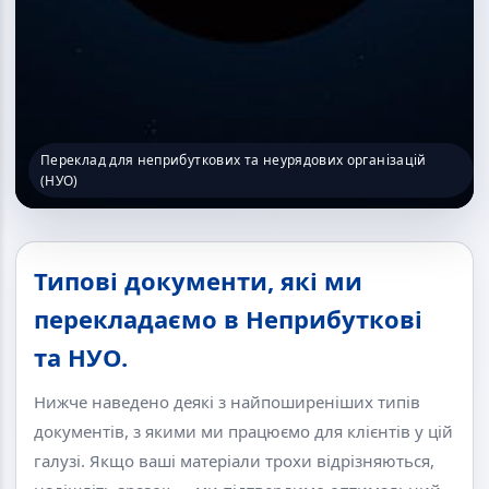
Переклад для неприбуткових та неурядових організацій
(НУО)
Типові документи, які ми
перекладаємо в Неприбуткові
та НУО.
Нижче наведено деякі з найпоширеніших типів
документів, з якими ми працюємо для клієнтів у цій
галузі. Якщо ваші матеріали трохи відрізняються,