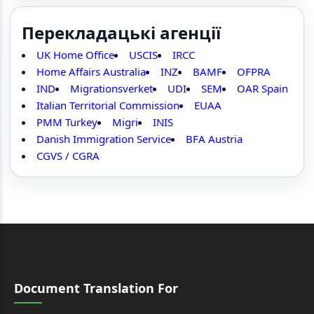
Перекладацькі агенції
UK Home Office
USCIS
IRCC
Home Affairs Australia
INZ
BAMF
OFPRA
IND
Migrationsverket
UDI
SEM
OAR Spain
Italian Territorial Commission
EUAA
PMM Turkey
Migri
INIS
Danish Immigration Service
BFA Austria
CGVS / CGRA
Document Translation For