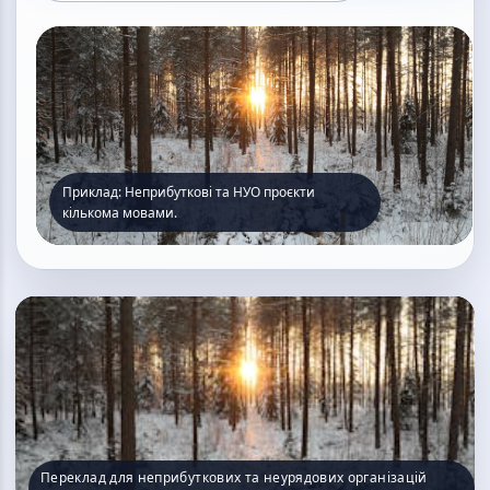
Приклад: Неприбуткові та НУО проєкти
кількома мовами.
Переклад для неприбуткових та неурядових організацій