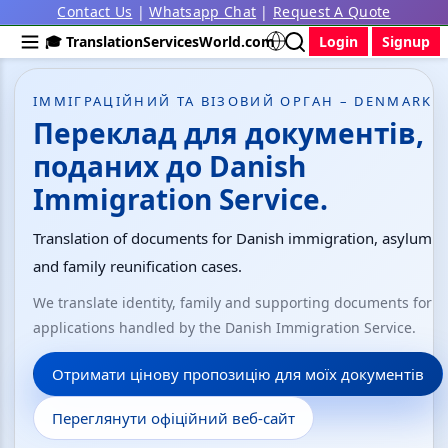
Contact Us
|
Whatsapp Chat
|
Request A Quote
🎓 TranslationServicesWorld.com
Login
Signup
ІММІГРАЦІЙНИЙ ТА ВІЗОВИЙ ОРГАН – DENMARK
Переклад для документів,
поданих до Danish
Immigration Service.
Translation of documents for Danish immigration, asylum
and family reunification cases.
We translate identity, family and supporting documents for
applications handled by the Danish Immigration Service.
Отримати цінову пропозицію для моїх документів
Переглянути офіційний веб-сайт