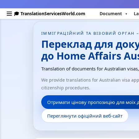
🎓 TranslationServicesWorld.com
Document
La
ІММІГРАЦІЙНИЙ ТА ВІЗОВИЙ ОРГАН –
Переклад для док
до Home Affairs Aus
Translation of documents for Australian visas
We provide translations for Australian visa a
citizenship procedures.
Отримати цінову пропозицію для моїх 
Переглянути офіційний веб-сайт