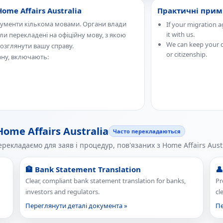
me Affairs Australia
Практичні примі
окументи кількома мовами. Органи влади
If your migration 
it with us.
и перекладені на офіційну мову, з якою
We can keep your d
озглянути вашу справу.
or citizenship.
ану, включають:
me Affairs Australia
Часто перекладаються
ерекладаємо для заяв і процедур, пов'язаних з Home Affairs Austr
🏦 Bank Statement Translation
👤
Clear, compliant bank statement translation for banks,
Pr
investors and regulators.
cl
Переглянути деталі документа »
Пе