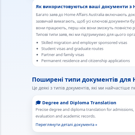
Як використовуються ваші документи з Ho
Багато заяв до Home Affairs Australia включають д
зазвичай вимагають, щоб усі ключові документи бул
вони працюють, перш ніж вони зможуть повністю р
Типові типи заяв, які ми підтримуємо для цього орг
Skilled migration and employer sponsored visas
Student visas and graduate routes
Partner and family visas
Permanent residence and citizenship applications
Поширені типи документів для Ho
Це деякі з типів документів, які ми найчастіше п
🎓 Degree and Diploma Translation
Precise degree and diploma translation for admissions,
evaluation and academic records.
Переглянути деталі документа »