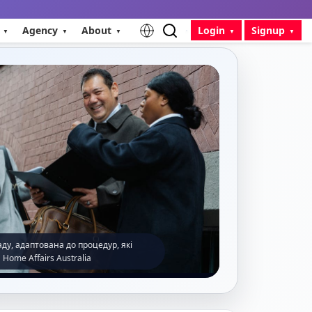
Agency
About
Login
Signup
ду, адаптована до процедур, які
Home Affairs Australia