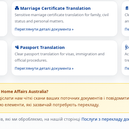
💑 Marriage Certificate Translation
📄
Sensitive marriage certificate translation for family, civil
Cl
status and personal matters.
an
Переглянути деталі документа »
Пе
🛂 Passport Translation

Clear passport translation for visas, immigration and
Ac
official procedures.
tr
Переглянути деталі документа »
Пе
Home Affairs Australia?
слати нам чіткі скани ваших поточних документів і повідомити 
мо елементи, які зазвичай потребують перекладу.
в, які ми обробляємо, на нашій сторінці
Послуги з перекладу д