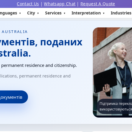
Contact Us
|
Whatsapp Chat
|
Request A Quote
nguages
City
Services
Interpretation
Industries
 AUSTRALIA
ументів, поданих
tralia.
, permanent residence and citizenship.
pplications, permanent residence and
документів
Підтримка перекла
використовуються 