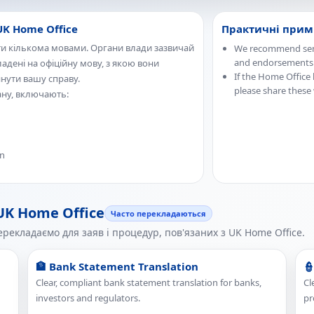
K Home Office
Практичні примі
ти кількома мовами. Органи влади зазвичай
We recommend sendi
and endorsements
дені на офіційну мову, з якою вони
If the Home Office 
нути вашу справу.
please share these 
ану, включають:
in
UK Home Office
Часто перекладаються
перекладаємо для заяв і процедур, пов'язаних з UK Home Office.
🏦 Bank Statement Translation
👮
Clear, compliant bank statement translation for banks,
Cl
investors and regulators.
pr