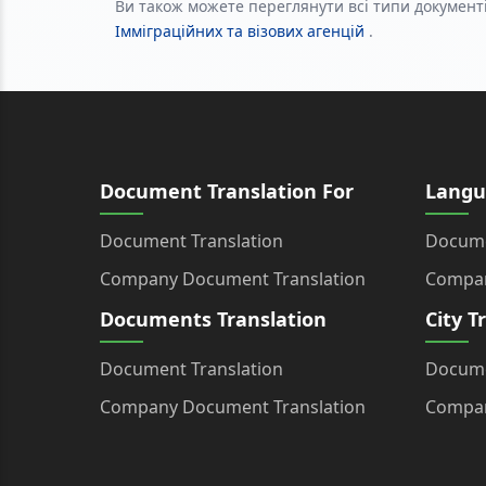
Ви також можете переглянути всі типи документі
Імміграційних та візових агенцій
.
Document Translation For
Langu
Document Translation
Docume
Company Document Translation
Compan
Documents Translation
City T
Document Translation
Docume
Company Document Translation
Compan