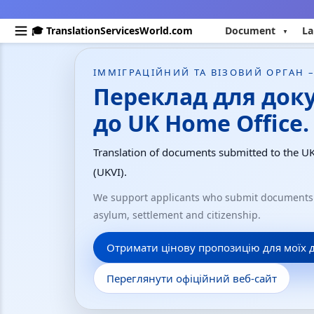
🎓 TranslationServicesWorld.com
Document
La
ІММІГРАЦІЙНИЙ ТА ВІЗОВИЙ ОРГАН 
Переклад для док
до UK Home Office.
Translation of documents submitted to the U
(UKVI).
We support applicants who submit documents t
asylum, settlement and citizenship.
Отримати цінову пропозицію для моїх 
Переглянути офіційний веб-сайт