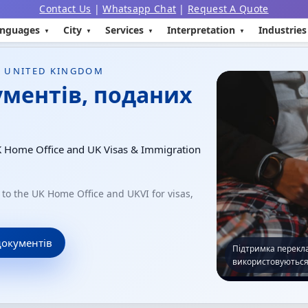
Contact Us
|
Whatsapp Chat
|
Request A Quote
nguages
City
Services
Interpretation
Industries
– UNITED KINGDOM
ументів, поданих
K Home Office and UK Visas & Immigration
o the UK Home Office and UKVI for visas,
документів
Підтримка перекла
використовуються