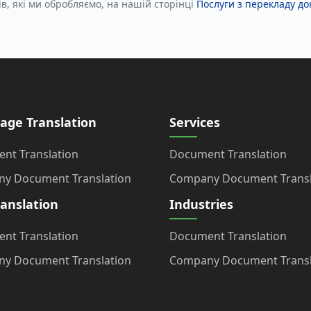
в, які ми обробляємо, на нашій сторінці
Послуги з перекладу д
age Translation
Services
nt Translation
Document Translation
y Document Translation
Company Document Transl
ranslation
Industries
nt Translation
Document Translation
y Document Translation
Company Document Transl