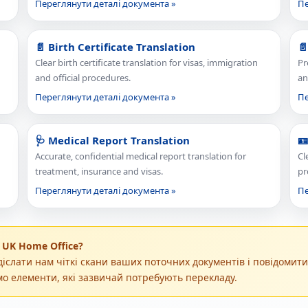
Переглянути деталі документа »
Пе
📄 Birth Certificate Translation
📄
Clear birth certificate translation for visas, immigration
Pr
and official procedures.
an
Переглянути деталі документа »
Пе
🩺 Medical Report Translation
🪪
Accurate, confidential medical report translation for
Cl
treatment, insurance and visas.
pr
Переглянути деталі документа »
Пе
 UK Home Office?
слати нам чіткі скани ваших поточних документів і повідомити 
мо елементи, які зазвичай потребують перекладу.