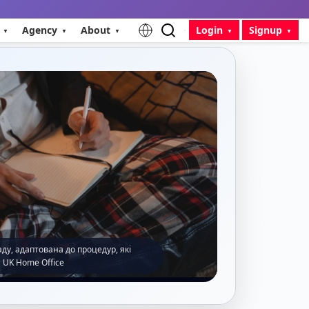
Agency
About
Login
Signup
ду, адаптована до процедур, які
 UK Home Office