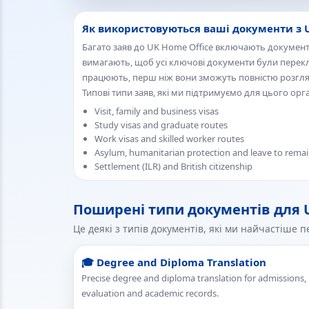
Як використовуються ваші документи з U
Багато заяв до UK Home Office включають докумен
вимагають, щоб усі ключові документи були перекла
працюють, перш ніж вони зможуть повністю розгля
Типові типи заяв, які ми підтримуємо для цього орг
Visit, family and business visas
Study visas and graduate routes
Work visas and skilled worker routes
Asylum, humanitarian protection and leave to rema
Settlement (ILR) and British citizenship
Поширені типи документів для 
Це деякі з типів документів, які ми найчастіше 
🎓 Degree and Diploma Translation
Precise degree and diploma translation for admissions,
evaluation and academic records.