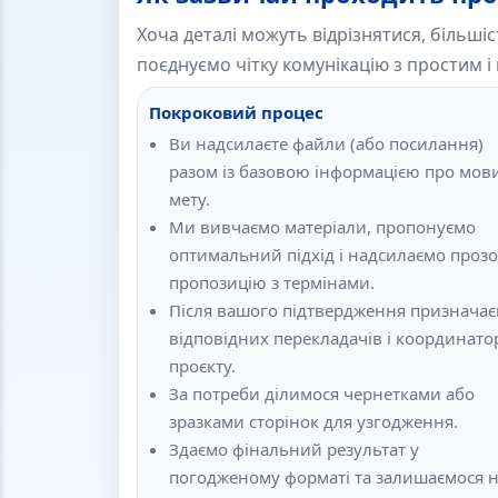
Хоча деталі можуть відрізнятися, більші
поєднуємо чітку комунікацію з простим
Покроковий процес
Ви надсилаєте файли (або посилання)
разом із базовою інформацією про мови
мету.
Ми вивчаємо матеріали, пропонуємо
оптимальний підхід і надсилаємо проз
пропозицію з термінами.
Після вашого підтвердження признача
відповідних перекладачів і координато
проєкту.
За потреби ділимося чернетками або
зразками сторінок для узгодження.
Здаємо фінальний результат у
погодженому форматі та залишаємося 