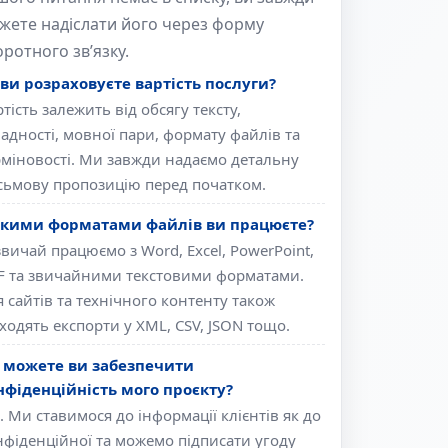
жете надіслати його через форму
оротного зв’язку.
 ви розраховуєте вартість послуги?
тість залежить від обсягу тексту,
ладності, мовної пари, формату файлів та
рміновості. Ми завжди надаємо детальну
сьмову пропозицію перед початком.
якими форматами файлів ви працюєте?
звичай працюємо з Word, Excel, PowerPoint,
F та звичайними текстовими форматами.
 сайтів та технічного контенту також
ходять експорти у XML, CSV, JSON тощо.
 можете ви забезпечити
нфіденційність мого проєкту?
. Ми ставимося до інформації клієнтів як до
нфіденційної та можемо підписати угоду