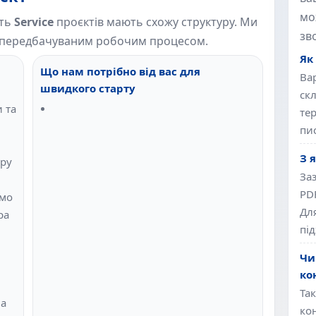
мо
сть
Service
проєктів мають схожу структуру. Ми
зв
 і передбачуваним робочим процесом.
Як
Що нам потрібно від вас для
Вар
швидкого старту
ск
 та
те
пи
З 
ору
За
PD
ємо
Для
ра
під
Чи
ко
Так
на
ко