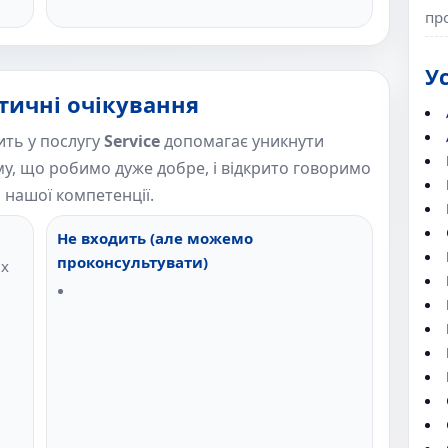
пр
У
тичні очікування
ить у послугу
Service
допомагає уникнути
у, що робимо дуже добре, і відкрито говоримо
і нашої компетенції.
Не входить (але можемо
проконсультувати)
их