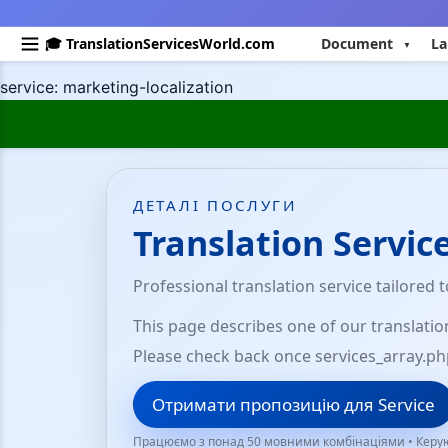
🎓 TranslationServicesWorld.com
Document
La
service: marketing-localization
ДЕТАЛІ ПОСЛУГИ
Translation Servic
Professional translation service tailored 
This page describes one of our translatio
Please check back once services_array.ph
Отримати пропозицію для Service
Працюємо з понад 50 мовними комбінаціями • Керую