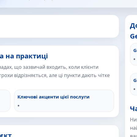
Д
Ge
G
а на практиці
адах, що зазвичай входить, коли клієнти
рохи відрізняється, але ці пункти дають чітке
G
Ключові акценти цієї послуги
Ч
Ни
на
єкт
ва