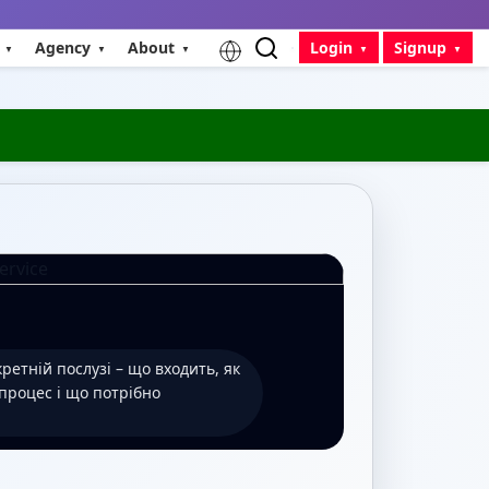
Agency
About
Login
Signup
ретній послузі – що входить, як
 процес і що потрібно