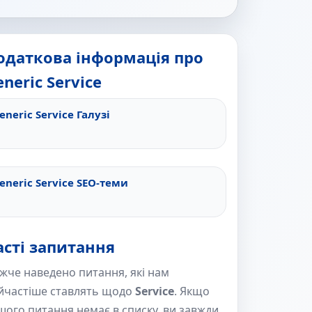
одаткова інформація про
neric Service
eneric Service Галузі
eneric Service SEO-теми
асті запитання
жче наведено питання, які нам
йчастіше ставлять щодо
Service
. Якщо
шого питання немає в списку, ви завжди