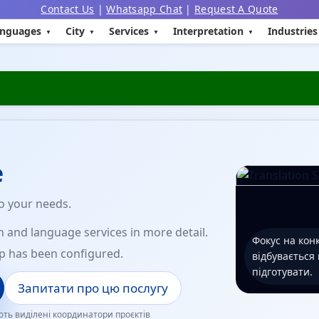
Contact Us
|
Whatsapp Chat
|
Request A Quote
nguages
City
Services
Interpretation
Industries
e
to your needs.
n and language services in more detail.
Фокус на конк
p has been configured.
відбувається
підготувати.
Запитати про цю послугу
ть виділені координатори проєктів