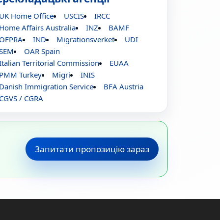
UK Home Office
USCIS
IRCC
Home Affairs Australia
INZ
BAMF
OFPRA
IND
Migrationsverket
UDI
SEM
OAR Spain
Italian Territorial Commission
EUAA
PMM Turkey
Migri
INIS
Danish Immigration Service
BFA Austria
CGVS / CGRA
Запитати пропозицію зараз