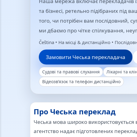
Наша мережа включає перекладачів із
та бізнесі, ретельно підібраних під в
того, чи потрібен вам послідовний, 
ми дбаємо про чітке спілкування, неу
Čeština • На місці & дистанційно • Послід
Замовити Чеська перекладача
Судові та правові слухання
Лікарні та клі
Відеозв’язок та телефон дистанційно
Про Чеська переклад
Чеська мова широко використовується 
агентство надає підготовлених переклад