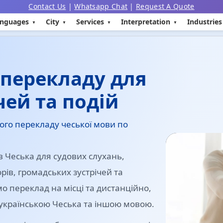
Contact Us
|
Whatsapp Chat
|
Request A Quote
nguages
City
Services
Interpretation
Industries
 перекладу для
чей та подій
ого перекладу чеської мови по
 Чеська для судових слухань,
ів, громадських зустрічей та
 переклад на місці та дистанційно,
 українською Чеська та іншою мовою.