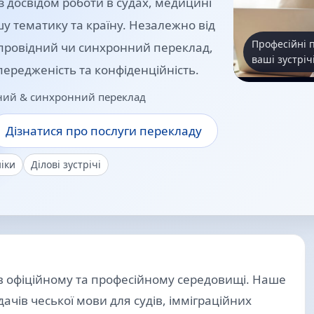
 досвідом роботи в судах, медицині
ашу тематику та країну. Незалежно від
Професійні 
супровідний чи синхронний переклад,
ваші зустрічі
передженість та конфіденційність.
овний & синхронний переклад
Дізнатися про послуги перекладу
ніки
Ділові зустрічі
в офіційному та професійному середовищі. Наше
ачів чеської мови для судів, імміграційних