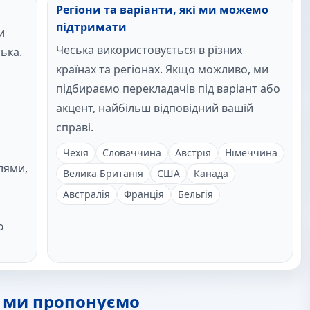
Регіони та варіанти, які ми можемо
підтримати
и
Чеська використовується в різних
ька.
країнах та регіонах. Якщо можливо, ми
підбираємо перекладачів під варіант або
акцент, найбільш відповідний вашій
справі.
Чехія
Словаччина
Австрія
Німеччина
лями,
Велика Британія
США
Канада
Австралія
Франція
Бельгія
ю
і ми пропонуємо