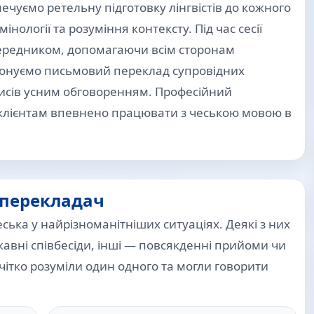
ечуємо ретельну підготовку лінгвістів до кожного
нології та розуміння контексту. Під час сесії
ередником, допомагаючи всім сторонам
понуємо письмовий переклад супровідних
аписів усним обговоренням. Професійний
клієнтам впевнено працювати з чеською мовою в
 перекладач
ська у найрізноманітніших ситуаціях. Деякі з них
жавні співбесіди, інші — повсякденні прийоми чи
 чітко розуміли один одного та могли говорити