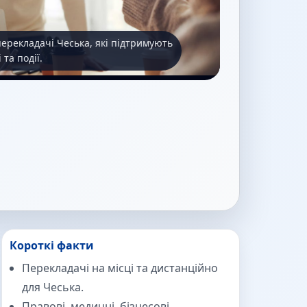
перекладачі Чеська, які підтримують
 та події.
Короткі факти
Перекладачі на місці та дистанційно
для Чеська.
Правові, медичні, бізнесові,