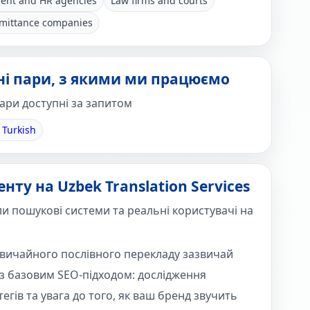
ent and HR agencies
Law firms and courts
mittance companies
вні пари, з якими ми працюємо
пари доступні за запитом
 Turkish
нту на Uzbek Translation Services
ли пошукові системи та реальні користувачі на
 звичайного послівного перекладу зазвичай
з базовим SEO-підходом: дослідження
егів та увага до того, як ваш бренд звучить