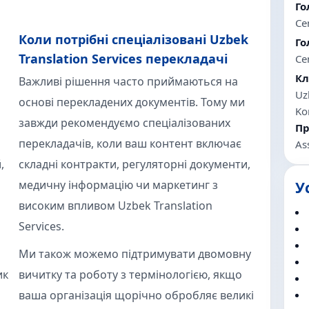
Го
Ce
Коли потрібні спеціалізовані Uzbek
Го
Translation Services перекладачі
Ce
Кл
Важливі рішення часто приймаються на
Uz
основі перекладених документів. Тому ми
Ko
завжди рекомендуємо спеціалізованих
Пр
перекладачів, коли ваш контент включає
As
,
складні контракти, регуляторні документи,
медичну інформацію чи маркетинг з
У
високим впливом Uzbek Translation
Services.
Ми також можемо підтримувати двомовну
ик
вичитку та роботу з термінологією, якщо
ваша організація щорічно обробляє великі