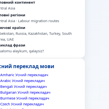
ловний континент
ntral Asia
ловні регіони
ntral Asia · Labour migration routes
ючові країни
bekistan, Russia, Kazakhstan, Turkey, South
rea, UAE
иклад фрази
salomu alaykum, qalaysiz?
сний переклад мови
Amharic Усний перекладач
Arabic Усний перекладач
Bengali Усний перекладач
Bulgarian Усний перекладач
Burmese Усний перекладач
Czech Усний перекладач