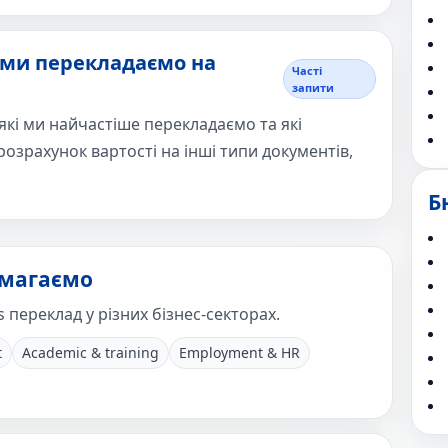
 ми перекладаємо на
Часті
запити
 які ми найчастіше перекладаємо та які
розрахунок вартості на інші типи документів,
Б
омагаємо
s переклад у різних бізнес-секторах.
t
Academic & training
Employment & HR