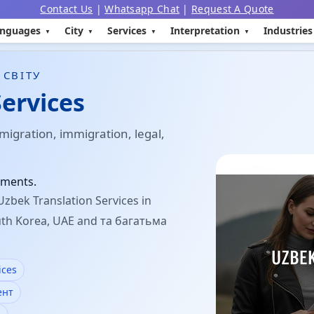
Contact Us
|
Whatsapp Chat
|
Request A Quote
nguages
City
Services
Interpretation
Industries
 СВІТУ
ervices
migration, immigration, legal,
uments.
zbek Translation Services in
outh Korea, UAE and та багатьма
ices
ент