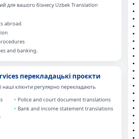
ий для вашого бізнесу Uzbek Translation
ts abroad
tion
 procedures
es and banking.
ervices перекладацькі проєкти
кі наші клієнти регулярно перекладають
ts
Police and court document translations
Bank and income statement translations
n