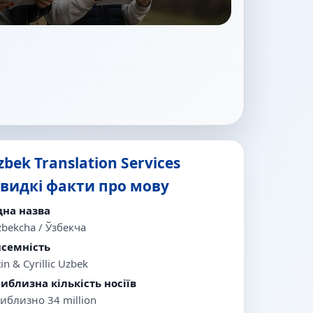
zbek Translation Services
видкі факти про мову
дна назва
zbekcha / Ўзбекча
семність
in & Cyrillic Uzbek
иблизна кількість носіїв
иблизно 34 million