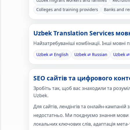
Uzbek migrant workers and families
Recruitm
Colleges and training providers
Banks and re
Uzbek Translation Services мо
Найзатребуваніші комбінації. Інші мовні 
Uzbek ⇄ English
Uzbek ⇄ Russian
Uzbek ⇄
SEO сайтів та цифрового конте
Зробіть так, щоб вас знаходили та розумі
Uzbek.
Для сайтів, лендінгів та онлайн-кампаній
недостатньо. Ми поєднуємо знання мови 
локальних ключових слів, адаптація мета-т