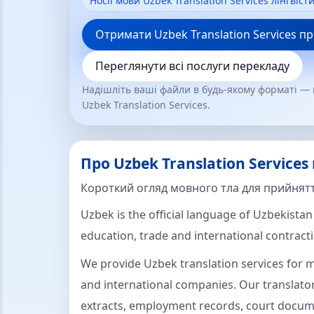
Носії мови Uzbek Translation Services лінгвіст
Отримати Uzbek Translation Services п
Переглянути всі послуги перекладу
Надішліть ваші файли в будь-якому форматі —
Uzbek Translation Services.
Про Uzbek Translation Services
Короткий огляд мовного тла для прийнят
Uzbek is the official language of Uzbekistan 
education, trade and international contracti
We provide Uzbek translation services for 
and international companies. Our translators
extracts, employment records, court docume