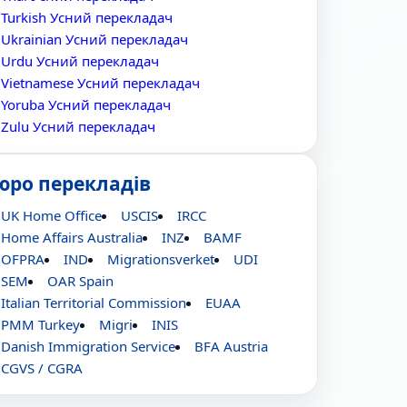
Turkish Усний перекладач
Ukrainian Усний перекладач
Urdu Усний перекладач
Vietnamese Усний перекладач
Yoruba Усний перекладач
Zulu Усний перекладач
юро перекладів
UK Home Office
USCIS
IRCC
Home Affairs Australia
INZ
BAMF
OFPRA
IND
Migrationsverket
UDI
SEM
OAR Spain
Italian Territorial Commission
EUAA
PMM Turkey
Migri
INIS
Danish Immigration Service
BFA Austria
CGVS / CGRA