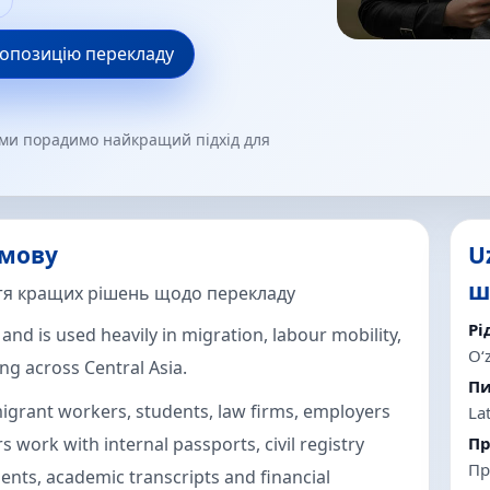
и
ропозицію перекладу
 ми порадимо найкращий підхід для
 мову
U
ш
тя кращих рішень щодо перекладу
Рі
and is used heavily in migration, labour mobility,
Oʻ
ng across Central Asia.
Пи
migrant workers, students, law firms, employers
Lat
 work with internal passports, civil registry
Пр
Пр
nts, academic transcripts and financial