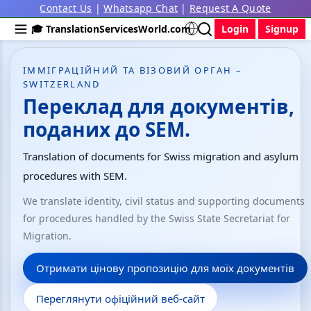
Contact Us
|
Whatsapp Chat
|
Request A Quote
🎓 TranslationServicesWorld.com
Login
Signup
ІММІГРАЦІЙНИЙ ТА ВІЗОВИЙ ОРГАН –
SWITZERLAND
Переклад для документів,
поданих до SEM.
Translation of documents for Swiss migration and asylum
procedures with SEM.
We translate identity, civil status and supporting documents
for procedures handled by the Swiss State Secretariat for
Migration.
Отримати цінову пропозицію для моїх документів
Переглянути офіційний веб-сайт