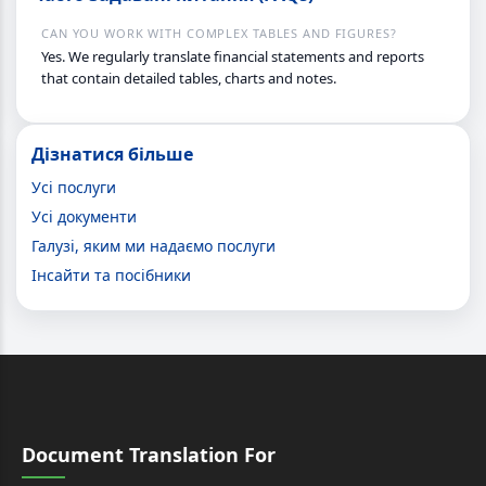
CAN YOU WORK WITH COMPLEX TABLES AND FIGURES?
Yes. We regularly translate financial statements and reports
that contain detailed tables, charts and notes.
Дізнатися більше
Усі послуги
Усі документи
Галузі, яким ми надаємо послуги
Інсайти та посібники
Document Translation For