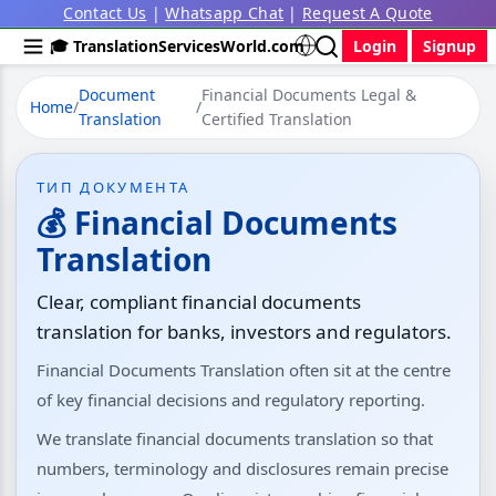
Contact Us
|
Whatsapp Chat
|
Request A Quote
🎓 TranslationServicesWorld.com
Login
Signup
Document
Financial Documents Legal &
Home
/
/
Translation
Certified Translation
ТИП ДОКУМЕНТА
💰 Financial Documents
Translation
Clear, compliant financial documents
translation for banks, investors and regulators.
Financial Documents Translation often sit at the centre
of key financial decisions and regulatory reporting.
We translate financial documents translation so that
numbers, terminology and disclosures remain precise