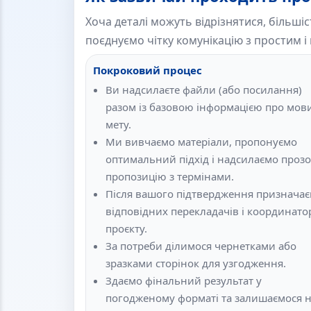
Хоча деталі можуть відрізнятися, більші
поєднуємо чітку комунікацію з простим
Покроковий процес
Ви надсилаєте файли (або посилання)
разом із базовою інформацією про мови
мету.
Ми вивчаємо матеріали, пропонуємо
оптимальний підхід і надсилаємо проз
пропозицію з термінами.
Після вашого підтвердження признача
відповідних перекладачів і координато
проєкту.
За потреби ділимося чернетками або
зразками сторінок для узгодження.
Здаємо фінальний результат у
погодженому форматі та залишаємося 