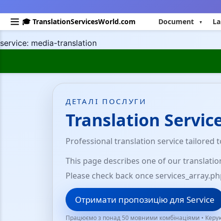
🎓 TranslationServicesWorld.com
Document
La
service: media-translation
ДЕТАЛІ ПОСЛУГИ
Translation Servic
Professional translation service tailored 
This page describes one of our translatio
Please check back once services_array.ph
Отримати пропозицію для Service
Працюємо з понад 50 мовними комбінаціями • Керую