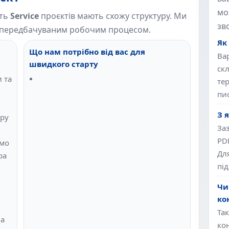
мо
сть
Service
проєктів мають схожу структуру. Ми
зв
 і передбачуваним робочим процесом.
Як
Що нам потрібно від вас для
Вар
швидкого старту
ск
 та
те
пи
З 
ору
За
PD
ємо
Для
ра
під
Чи
ко
Так
на
ко