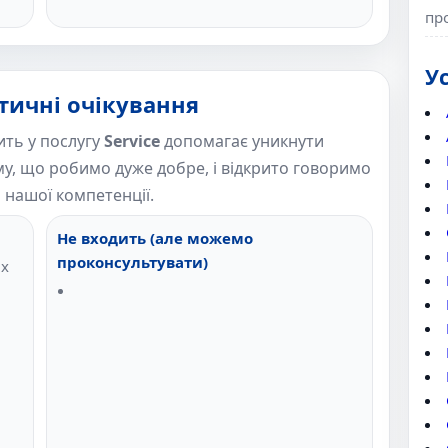
пр
У
тичні очікування
ить у послугу
Service
допомагає уникнути
у, що робимо дуже добре, і відкрито говоримо
і нашої компетенції.
Не входить (але можемо
проконсультувати)
их