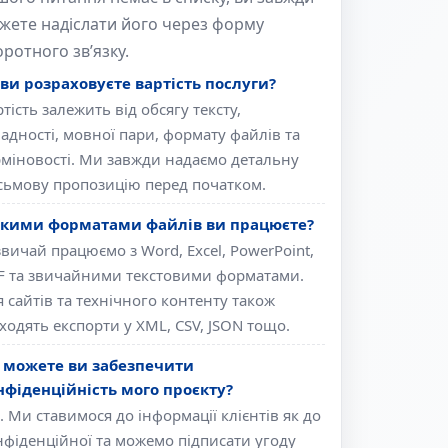
жете надіслати його через форму
оротного зв’язку.
 ви розраховуєте вартість послуги?
тість залежить від обсягу тексту,
ладності, мовної пари, формату файлів та
рміновості. Ми завжди надаємо детальну
сьмову пропозицію перед початком.
якими форматами файлів ви працюєте?
звичай працюємо з Word, Excel, PowerPoint,
F та звичайними текстовими форматами.
 сайтів та технічного контенту також
ходять експорти у XML, CSV, JSON тощо.
 можете ви забезпечити
нфіденційність мого проєкту?
. Ми ставимося до інформації клієнтів як до
нфіденційної та можемо підписати угоду