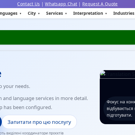
Contact Us
|
Whatsapp Chat
|
Request A Quote
nguages
City
Services
Interpretation
Industries
e
to your needs.
n and language services in more detail.
Фокус на конк
p has been configured.
відбувається
підготувати.
Запитати про цю послугу
ть виділені координатори проєктів