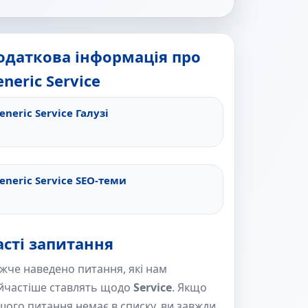
одаткова інформація про
neric Service
eneric Service Галузі
eneric Service SEO-теми
асті запитання
жче наведено питання, які нам
йчастіше ставлять щодо
Service
. Якщо
шого питання немає в списку, ви завжди