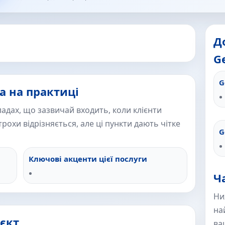
Д
Ge
G
а на практиці
адах, що зазвичай входить, коли клієнти
рохи відрізняється, але ці пункти дають чітке
G
Ключові акценти цієї послуги
Ч
Ни
на
єкт
ва