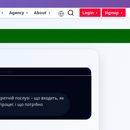
Agency
About
Login
Signup
ретній послузі – що входить, як
 процес і що потрібно