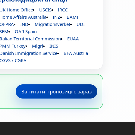
UK Home Office
USCIS
IRCC
Home Affairs Australia
INZ
BAMF
OFPRA
IND
Migrationsverket
UDI
SEM
OAR Spain
Italian Territorial Commission
EUAA
PMM Turkey
Migri
INIS
Danish Immigration Service
BFA Austria
CGVS / CGRA
Запитати пропозицію зараз