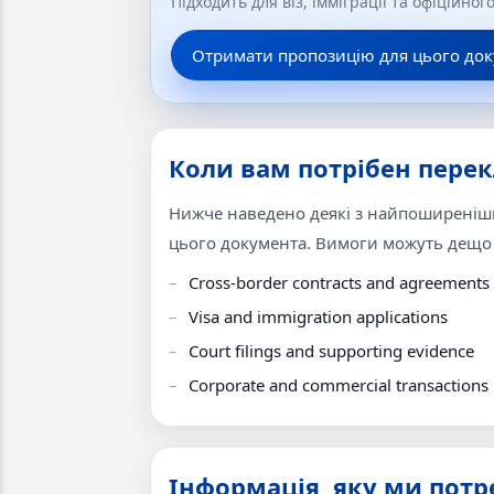
Підходить для віз, імміграції та офіційно
Отримати пропозицію для цього до
Коли вам потрібен перек
Нижче наведено деякі з найпоширеніши
цього документа. Вимоги можуть дещо в
Cross-border contracts and agreements
Visa and immigration applications
Court filings and supporting evidence
Corporate and commercial transactions
Інформація, яку ми потр