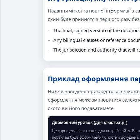
Надання чіткої та повної інформації з 
який буде прийнято з першого разу без
The final, signed version of the docume
Any bilingual clauses or reference docu
The jurisdiction and authority that will r
Приклад оформлення пер
Нижче наведено приклад того, як може
оформлення може змінюватися залежно 
якого ви його подаватимете.
Двомовний уривок (для ілюстрації)
Це спрощена ілюстрація для потреб сайту. Ва
переклад буде оформлено як чистий документ,