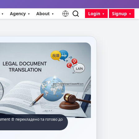
Agency
About
Login
Signup
ument 📄 перекладено та готово до