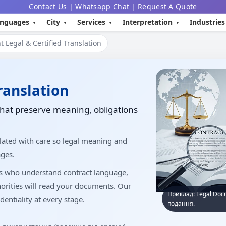
Contact Us
|
Whatsapp Chat
|
Request A Quote
nguages
City
Services
Interpretation
Industries
 Legal & Certified Translation
ranslation
that preserve meaning, obligations
lated with care so legal meaning and
ges.
rs who understand contract language,
orities will read your documents. Our
Приклад: Legal Doc
dentiality at every stage.
подання.