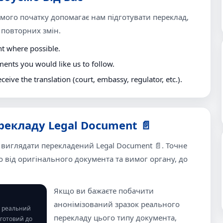
самого початку допомагає нам підготувати переклад,
 повторних змін.
nt where possible.
ments you would like us to follow.
eceive the translation (court, embassy, regulator, etc.).
екладу Legal Document 📄
 виглядати перекладений Legal Document 📄. Точне
від оригінального документа та вимог органу, до
Якщо ви бажаєте побачити
анонімізований зразок реального
ш реальний
перекладу цього типу документа,
 готовий до