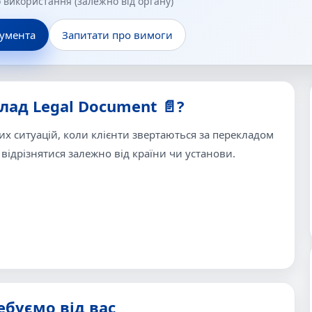
го використання (залежно від органу)
кумента
Запитати про вимоги
лад Legal Document 📄?
х ситуацій, коли клієнти звертаються за перекладом
ідрізнятися залежно від країни чи установи.
ебуємо від вас