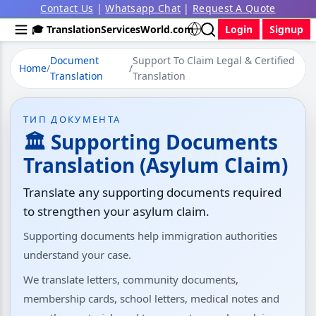
Contact Us
|
Whatsapp Chat
|
Request A Quote
🎓 TranslationServicesWorld.com
Login
Signup
Document
Support To Claim Legal & Certified
Home
/
/
Translation
Translation
ТИП ДОКУМЕНТА
🏛 Supporting Documents
Translation (Asylum Claim)
Translate any supporting documents required
to strengthen your asylum claim.
Supporting documents help immigration authorities
understand your case.
We translate letters, community documents,
membership cards, school letters, medical notes and