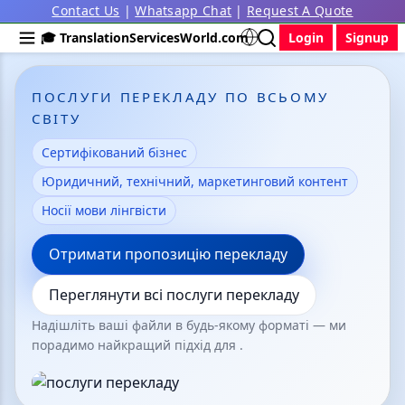
Contact Us
|
Whatsapp Chat
|
Request A Quote
🎓 TranslationServicesWorld.com
Login
Signup
ПОСЛУГИ ПЕРЕКЛАДУ ПО ВСЬОМУ
СВІТУ
Сертифікований бізнес
Юридичний, технічний, маркетинговий контент
Носії мови лінгвісти
Отримати пропозицію перекладу
Переглянути всі послуги перекладу
Надішліть ваші файли в будь-якому форматі — ми
порадимо найкращий підхід для .