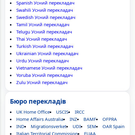
Spanish Усний перекладач
Swahili Усний перекладач
Swedish Усний перекладач
Tamil Усний перекладач
Telugu Усний перекладач
Thai Усний перекладач
Turkish Усний перекладач
Ukrainian Усний перекладач
Urdu Усний перекладач
Vietnamese Усний перекладач
Yoruba Усний перекладач
Zulu Усний перекладач
Бюро перекладів
UK Home Office
USCIS
IRCC
Home Affairs Australia
INZ
BAMF
OFPRA
IND
Migrationsverket
UDI
SEM
OAR Spain
Italian Territorial Commission
EUAA