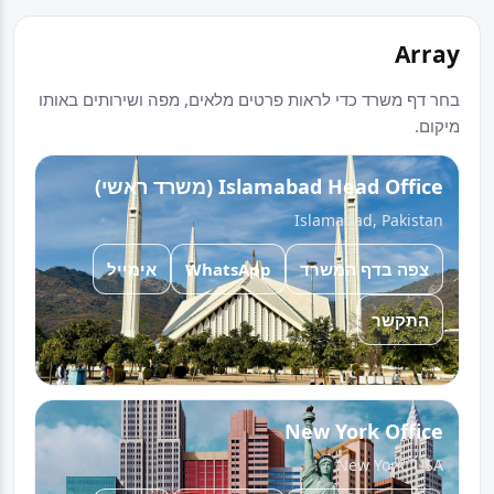
Array
בחר דף משרד כדי לראות פרטים מלאים, מפה ושירותים באותו
מיקום.
Islamabad Head Office (משרד ראשי)
Islamabad, Pakistan
אימייל
WhatsApp
צפה בדף המשרד
התקשר
New York Office
New York, USA