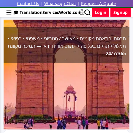
Contact Us
|
Whatsapp Chat
|
Request A Quote
🎓 TranslationServicesWorld.com
Login
Signup
תרגום והתאמה מקומית • מאושר / נוטריוני • משפטי • רפואי •
תמלול • תרגום בעל פה • תרגום אודיו ווידאו — תמיכה מקוונת
.
24/7/365