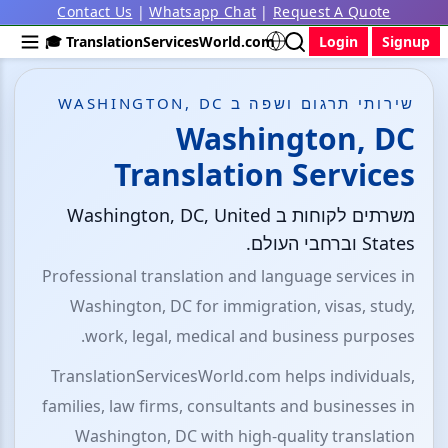
Contact Us
|
Whatsapp Chat
|
Request A Quote
🎓 TranslationServicesWorld.com
Login
Signup
שירותי תרגום ושפה ב WASHINGTON, DC
Washington, DC
Translation Services
משרתים לקוחות ב Washington, DC, United
States וברחבי העולם.
Professional translation and language services in
Washington, DC for immigration, visas, study,
work, legal, medical and business purposes.
TranslationServicesWorld.com helps individuals,
families, law firms, consultants and businesses in
Washington, DC with high-quality translation