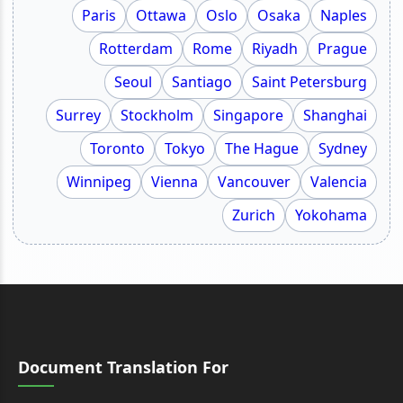
Paris
Ottawa
Oslo
Osaka
Naples
Rotterdam
Rome
Riyadh
Prague
Seoul
Santiago
Saint Petersburg
Surrey
Stockholm
Singapore
Shanghai
Toronto
Tokyo
The Hague
Sydney
Winnipeg
Vienna
Vancouver
Valencia
Zurich
Yokohama
Document Translation For