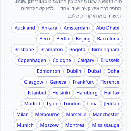
צוות התפעול שלנו מתאם בין מתרגמים באזורי זמן שונים,
ומספק לכם איש קשר ייעודי אחד — ללא קשר למיקום
המשרדים או הלקוחות שלכם.
Auckland
Ankara
Amsterdam
Abu Dhabi
Bern
Berlin
Beijing
Barcelona
Brisbane
Brampton
Bogota
Birmingham
Copenhagen
Cologne
Calgary
Brussels
Edmonton
Dublin
Dubai
Doha
Glasgow
Geneva
Frankfurt
Florence
Istanbul
Helsinki
Hamburg
Halifax
Madrid
Lyon
London
Lima
Jeddah
Milan
Melbourne
Marseille
Manchester
Munich
Moscow
Montreal
Mississauga