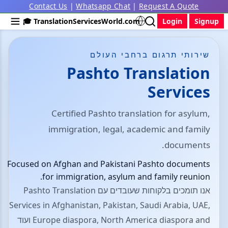
Contact Us
|
Whatsapp Chat
|
Request A Quote
🎓 TranslationServicesWorld.com
Login
Signup
שירותי תרגום ברחבי העולם
Pashto Translation
Services
Certified Pashto translation for asylum,
immigration, legal, academic and family
documents.
Focused on Afghan and Pakistani Pashto documents
for immigration, asylum and family reunion.
אנו תומכים בלקוחות שעובדים עם Pashto Translation
Services in Afghanistan, Pakistan, Saudi Arabia, UAE,
Europe diaspora, North America diaspora and ועוד