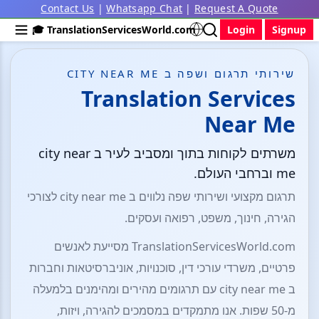
Contact Us
|
Whatsapp Chat
|
Request A Quote
🎓 TranslationServicesWorld.com
Login
Signup
שירותי תרגום ושפה ב CITY NEAR ME
Translation Services
Near Me
משרתים לקוחות בתוך ומסביב לעיר ב city near
me וברחבי העולם.
תרגום מקצועי ושירותי שפה נלווים ב city near me לצורכי
הגירה, חינוך, משפט, רפואה ועסקים.
TranslationServicesWorld.com מסייעת לאנשים
פרטיים, משרדי עורכי דין, סוכנויות, אוניברסיטאות וחברות
ב city near me עם תרגומים מהירים ומהימנים בלמעלה
מ-50 שפות. אנו מתמקדים במסמכים להגירה, ויזות,