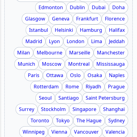
Edmonton
Dublin
Dubai
Doha
Glasgow
Geneva
Frankfurt
Florence
Istanbul
Helsinki
Hamburg
Halifax
Madrid
Lyon
London
Lima
Jeddah
Milan
Melbourne
Marseille
Manchester
Munich
Moscow
Montreal
Mississauga
Paris
Ottawa
Oslo
Osaka
Naples
Rotterdam
Rome
Riyadh
Prague
Seoul
Santiago
Saint Petersburg
Surrey
Stockholm
Singapore
Shanghai
Toronto
Tokyo
The Hague
Sydney
Winnipeg
Vienna
Vancouver
Valencia