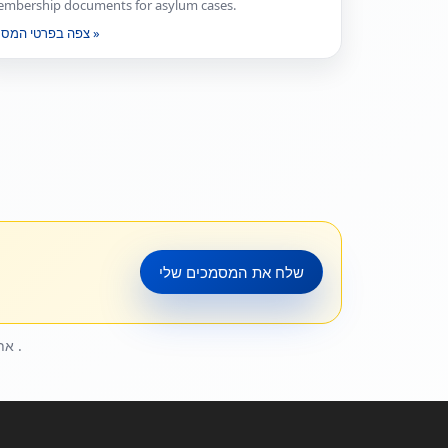
mbership documents for asylum cases.
צפה בפרטי המסמך »
שלח את המסמכים שלי
אתה
סוכנויות הגירה וויזה
.