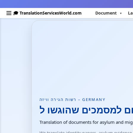
🎓 TranslationServicesWorld.com
Document
La
רשות הגירה וויזה – GERMANY
Translation of documents for asylum and migr
We translate identity papers, asylum evidenc