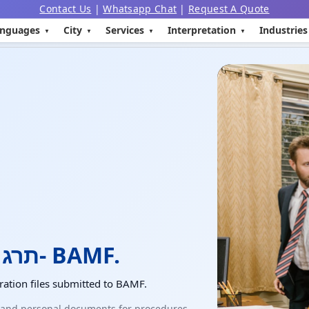
Contact Us
|
Whatsapp Chat
|
Request A Quote
nguages
City
Services
Interpretation
Industries
תרגום למסמכים שהוגשו ל- BAMF.
ation files submitted to BAMF.
e and personal documents for procedures