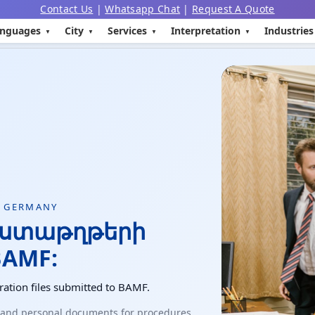
Contact Us
|
Whatsapp Chat
|
Request A Quote
nguages
City
Services
Interpretation
Industries
 GERMANY
աստաթղթերի
BAMF:
ation files submitted to BAMF.
e and personal documents for procedures