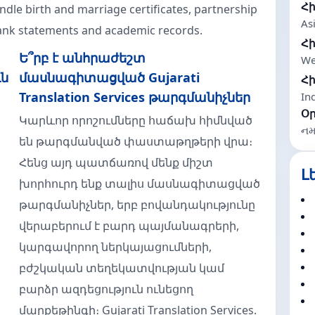
Հ
andle birth and marriage certificates, partnership
As
bank statements and academic records.
Հ
Ե՞րբ է անհրաժեշտ
We
ւն
մասնագիտացված Gujarati
Հ
Translation Services թարգմանիչներ
In
Օ
Կարևոր որոշումները հաճախ հիմնված
નમસ
են թարգմանված փաստաթղթերի վրա։
Հենց այդ պատճառով մենք միշտ
Լ
խորհուրդ ենք տալիս մասնագիտացված
թարգմանիչներ, երբ բովանդակությունը
վերաբերում է բարդ պայմանագրերի,
կարգավորող ներկայացումների,
բժշկական տեղեկատվության կամ
բարձր ազդեցություն ունեցող
մարքեթինգի։ Gujarati Translation Services.