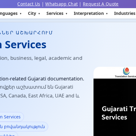
Contact Us
|
Whatsapp Chat
|
Request A Quote
nguages
City
Services
Interpretation
Industries
ՆՆԵՐ ԱՇԽԱՐՀՈՒՄ
n Services
tion, business, legal, academic and
tion-related Gujarati documentation.
վքեր աշխատում են Gujarati
 USA, Canada, East Africa, UAE and և
 Services
 բովանդակություն