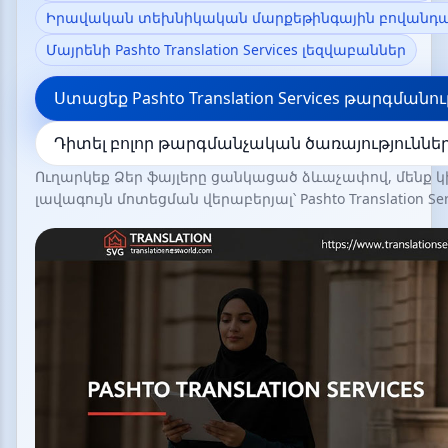
Իրավական տեխնիկական մարքեթինգային բովանդակ
Մայրենի Pashto Translation Services լեզվաբաններ
Ստացեք Pashto Translation Services թարգմանո
Դիտել բոլոր թարգմանչական ծառայություննե
Ուղարկեք Ձեր ֆայլերը ցանկացած ձևաչափով, մենք
լավագույն մոտեցման վերաբերյալ՝ Pashto Translation Ser