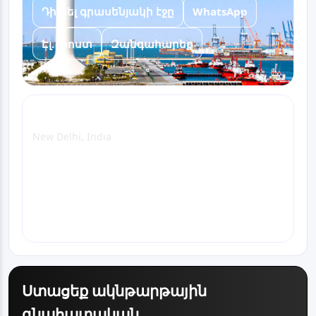
Դիտել գրասենյակի էջը
WhatsApp
Էլ. փոստ
Զանգահարեք
Delhi Office
New Delhi, India
Դիտել գրասենյակի էջը
WhatsApp
Էլ. փոստ
Զանգահարեք
Ստացեք ակնթարթային
գնահատական