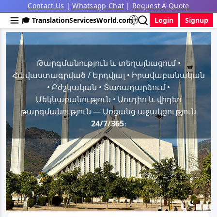
Contact Us
|
Whatsapp Chat
|
Request A Quote
🎓 TranslationServicesWorld.com
Login
Signup
Թարգմանություն և տեղայնացում •
Հավաստագրված / Երդվյալ • Իրավաբանական
• Բժշկական • Տառադարձում •
Մեկնաբանություն • Աուդիո և վիդեո
թարգմանություն — Առցանց աջակցություն
24/7/365
։