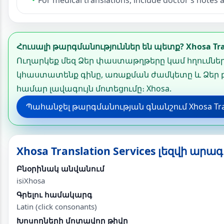
For medical translations, include doctor’s notes a
Հուսալի թարգմանություններ են պետք? Xhosa Tran
Ուղարկեք մեզ Ձեր փաստաթղթերը կամ հղումները
կհաստատենք գինը, առաքման ժամկետը և Ձեր 
համար լավագույն մոտեցումը։ Xhosa.
Պահանջել թարգմանության գնանշում Xhosa Trans
Xhosa Translation Services լեզվի ար
Բնօրինակ անվանում
isiXhosa
Գրելու համակարգ
Latin (click consonants)
Խոսողների մոտավոր թիվը