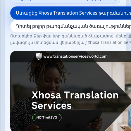
Ստացեք Xhosa Translation Services թարգմանու
Դիտել բոլոր թարգմանչական ծառայություննե
Ուղարկեք Ձեր ֆայլերը ցանկացած ձևաչափով, մենք
լավագույն մոտեցման վերաբերյալ՝ Xhosa Translation Serv