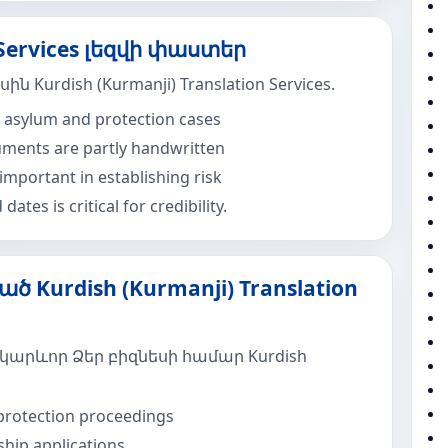
n Services լեզվի փաստեր
urdish (Kurmanji) Translation Services.
asylum and protection cases
ments are partly handwritten
important in establishing risk
tes is critical for credibility.
ծ Kurdish (Kurmanji) Translation
 կարևոր Ձեր բիզնեսի համար Kurdish
protection proceedings
hip applications