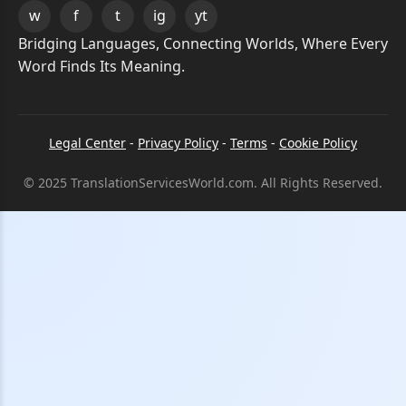
w
f
t
ig
yt
Bridging Languages, Connecting Worlds, Where Every
Word Finds Its Meaning.
Legal Center
-
Privacy Policy
-
Terms
-
Cookie Policy
© 2025 TranslationServicesWorld.com. All Rights Reserved.