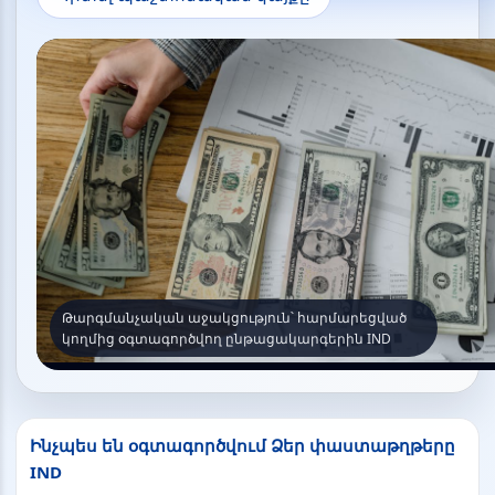
Թարգմանչական աջակցություն՝ հարմարեցված
կողմից օգտագործվող ընթացակարգերին IND
Ինչպես են օգտագործվում Ձեր փաստաթղթերը
IND