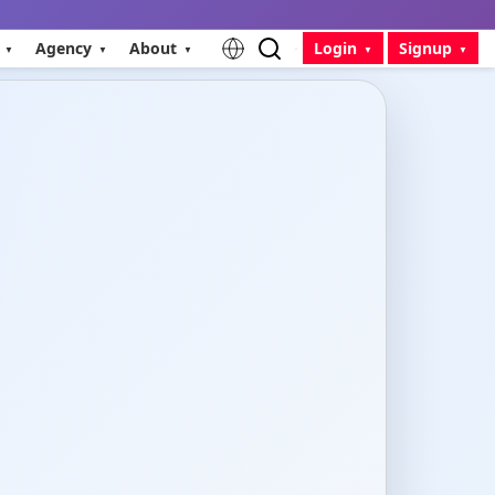
Agency
About
Login
Signup