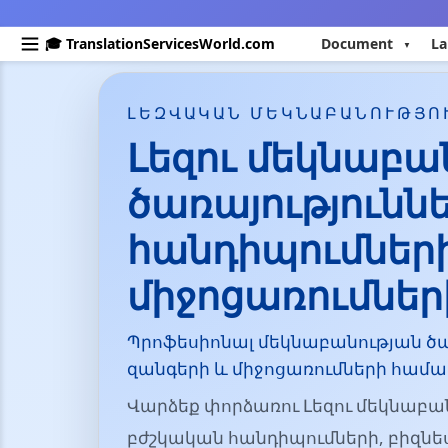
🎓 TranslationServicesWorld.com
Document
La
ԼԵԶՎԱԿԱՆ ՄԵԿՆԱԲԱՆՈՒԹՅՈ
Լեզու մեկնաբա
ծառայությունն
հանդիպումներ
միջոցառումնե
Պրոֆեսիոնալ մեկնաբանության ծա
զանգերի և միջոցառումների համա
Վարձեք փորձառու Լեզու մեկնաբա
բժշկական հանդիպումների, բիզնես