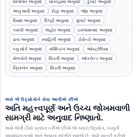
સિંગાપોર અનુવાદ
યોકોહામા અનુવાદ
દુબઈ અનુવાદ
અબુ ધાબી અનુવાદ
દોહા અનુવાદ
જેદ્દા અનુવાદ
રિયાધ અનુવાદ
દિલ્હી અનુવાદ
મુંબઈ અનુવાદ
કરાચી અનુવાદ
લાહોર અનુવાદ
ઇસ્લામાબાદ અનુવાદ
ઢાકા અનુવાદ
સ્વાહિલી અનુવાદ
ટોરોન્ટો અનુવાદ
ન્યુ યોર્ક અનુવાદ
વોશિંગ્ટન અનુવાદ
ઓસ્ટ્રેલિયા
મેલબોર્ન અનુવાદ
સિડની અનુવાદ
ઓકલેન્ડ અનુવાદ
બ્રિસ્બેન અનુવાદ
સિડની અનુવાદ
અમે જે ઉદ્યોગોને સેવા આપીએ છીએ
અતિ મહત્ત્વપૂર્ણ અને ઉચ્ચ જોખમવાળી
સામગ્રી માટે અનુવાદ નિષ્ણાતો.
અમે એવી ટીમો પ્રદાન કરીએ છીએ જે તમારા ઉદ્યોગ, કાનૂની
આવશ્યકતાઓ અને ભાષાના સંદર્ભને સમજે છે. અમે ખાતરી કરીએ