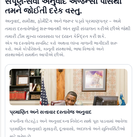
સંપૂર્ણ-સેવા અનુવાદ એજન્સી પાસેથી
તમને જોઈતી દરેક વસ્તુ.
અનુવાદ, સમીક્ષા, ફોર્મેટિંગ અને જરૂર પડ્યે પ્રમાણપત્ર – અમે
તમારા દસ્તાવેજોનું શરૂઆતથી અંત સુધી સંચાલન કરીએ છીએ જેથી
તમારી ટીમ મુખ્ય વ્યવસાય પર ધ્યાન કેન્દ્રિત કરી શકે.
એક જ દસ્તાવેજ સબમિટ કરો અથવા લાંબા ગાળાની ભાગીદારી શરૂ
કરો. અમે કોર્પોરેશનો, કાનૂની સંસ્થાઓ, ભાષા વિભાગો અને
સંસ્થાઓને સમર્થન આપીએ છીએ.
પ્રમાણિત અને સત્તાવાર દસ્તાવેજ અનુવાદ
કંપનીના લેટરહેડ અને અનુવાદકના નિવેદન સાથે પૂરા પાડવામાં આવેલા
પ્રમાણિત અનુવાદો મુસાફરી, દૂતાવાસો, અદાલતો અને યુનિવર્સિટીઓ
માટે શ્રેષ્ઠ છે.