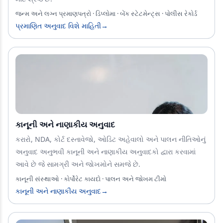
જન્મ અને લગ્ન પ્રમાણપત્રો · ડિપ્લોમા · બેંક સ્ટેટમેન્ટ્સ · પોલીસ રેકોર્ડ
પ્રમાણિત અનુવાદ વિશે માહિતી
→
કાનૂની અને નાણાકીય અનુવાદ
કરારો, NDA, કોર્ટ દસ્તાવેજો, ઓડિટ અહેવાલો અને પાલન નીતિઓનું
અનુવાદ અનુભવી કાનૂની અને નાણાકીય અનુવાદકો દ્વારા કરવામાં
આવે છે જે સામગ્રી અને જોખમોને સમજે છે.
કાનૂની સંસ્થાઓ · કોર્પોરેટ કાયદો · પાલન અને જોખમ ટીમો
કાનૂની અને નાણાકીય અનુવાદ
→