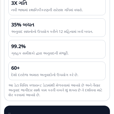
3X ગતિ
નવી ભાષામાં સ્થાનિકીકરણની સરેરાશ ગતિમાં વધારો.
35% બચત
અનુવાદ સાધનોનો ઉપયોગ કરીને 12 મહિનામાં ખર્ચ બચત.
99.2%
ગ્રાહક સમીક્ષકો દ્વારા અનુવાદની મંજૂરી.
60+
દેશો દરરોજ અમારા અનુવાદોનો ઉપયોગ કરે છે.
આ ડેટા વિવિધ ક્લાયન્ટ ડેટામાંથી મેળવવામાં આવ્યો છે અને તૈયાર
અનુવાદ ભાગીદાર સાથે કામ કરતી વખતે શું શક્ય છે તે દર્શાવવા માટે
શેર કરવામાં આવ્યો છે.