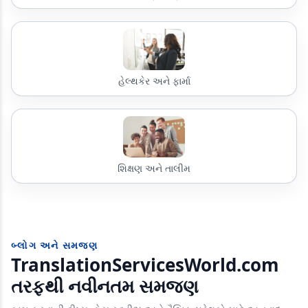
હેલ્થકેર અને ફાર્મા
શિક્ષણ અને તાલીમ
બ્લોગ અને સમજણ
TranslationServicesWorld.com
તરફથી નવીનતમ સમજણ