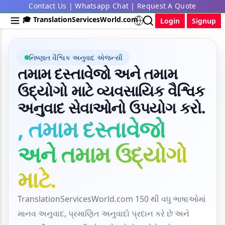
Contact Us
|
Whatsapp Chat
|
Request A Quote
🎓 TranslationServicesWorld.com
Login
Signup
નિષ્ણાત વૈશ્વિક અનુવાદ એજન્સી
તમામ દસ્તાવેજો અને તમામ
ઉદ્યોગો માટે વ્યવસાયિક વૈશ્વિક
અનુવાદ સેવાઓનો ઉપયોગ કરો.
, તમામ દસ્તાવેજો
અને તમામ ઉદ્યોગો
માટે.
TranslationServicesWorld.com 150 થી વધુ ભાષાઓમાં
માનવ અનુવાદ, પ્રમાણિત અનુવાદો પ્રદાન કરે છે અને