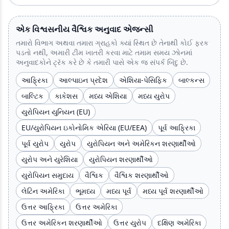
એક વિશ્વસનીય વૈશ્વિક અનુવાદ એજન્સી
તમારો વિભાગ અથવા તમારા ગ્રાહકો ક્યાં સ્થિત છે તેનાથી કોઈ ફરક
પડતો નથી, અમારી ટીમ ખાતરી કરવા માટે તમામ સમય ઝોનમાં
અનુવાદકોને ટ્રૅક કરે છે કે તમારી પાસે એક જ સંપર્ક બિંદુ છે.
આફ્રિકા
આલ્પાઇન પ્રદેશ
એશિયા-પેસિફિક
બાલ્કન્સ
બાલ્ટિક
કાકેશસ
મધ્ય એશિયા
મધ્ય યુરોપ
યુરોપિયન યુનિયન (EU)
EU/યુરોપિયન ઇકોનોમિક એરિયા (EU/EEA)
પૂર્વ આફ્રિકા
પૂર્વ યુરોપ
યુરોપ
યુરોપિયન અને અમેરિકન શરણાર્થીઓ
યુરોપ અને યુરેશિયા
યુરોપિયન શરણાર્થીઓ
યુરોપિયન સમુદાય
વૈશ્વિક
વૈશ્વિક શરણાર્થીઓ
લેટિન અમેરિકા
ભૂમધ્ય
મધ્ય પૂર્વ
મધ્ય પૂર્વ શરણાર્થીઓ
ઉત્તર આફ્રિકા
ઉત્તર અમેરિકા
ઉત્તર અમેરિકન શરણાર્થીઓ
ઉત્તર યુરોપ
દક્ષિણ અમેરિકા