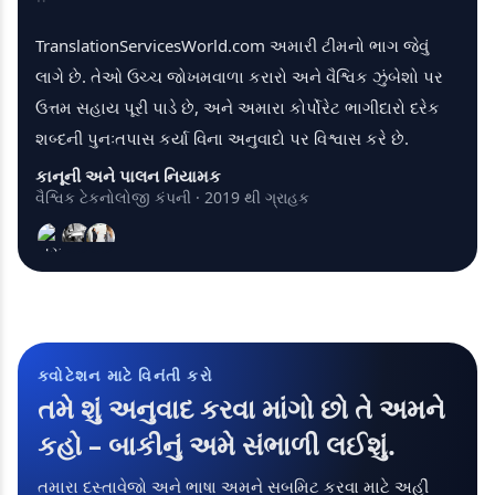
"
TranslationServicesWorld.com અમારી ટીમનો ભાગ જેવું
લાગે છે. તેઓ ઉચ્ચ જોખમવાળા કરારો અને વૈશ્વિક ઝુંબેશો પર
ઉત્તમ સહાય પૂરી પાડે છે, અને અમારા કોર્પોરેટ ભાગીદારો દરેક
શબ્દની પુનઃતપાસ કર્યા વિના અનુવાદો પર વિશ્વાસ કરે છે.
કાનૂની અને પાલન નિયામક
વૈશ્વિક ટેકનોલોજી કંપની · 2019 થી ગ્રાહક
ક્વોટેશન માટે વિનંતી કરો
તમે શું અનુવાદ કરવા માંગો છો તે અમને
કહો – બાકીનું અમે સંભાળી લઈશું.
તમારા દસ્તાવેજો અને ભાષા અમને સબમિટ કરવા માટે અહીં