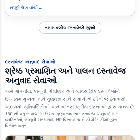
→
સંપૂર્ણ લેખ વાંચો
તમામ બ્લોગ દસ્તાવેજો જુઓ
દસ્તાવેજ અનુવાદ સેવાઓ
શ્રેષ્ઠ પ્રમાણિત અને પાલન દસ્તાવેજ
અનુવાદ સેવાઓ
અમે ગોપનીય, કાનૂની, શૈક્ષણિક અને વ્યવસાયિક દસ્તાવેજોને
ઉચ્ચતમ ગુપ્તતા અને ગુણવત્તા સાથે સંભાળીએ છીએ જે દૂતાવાસો,
અદાલતો, યુનિવર્સિટીઓ અને આંતરરાષ્ટ્રીય સંસ્થાઓ દ્વારા માન્ય છે.
150 થી વધુ ભાષાઓમાં ઉચ્ચ-ગુણવત્તાવાળા દસ્તાવેજ અનુવાદ માટે
વ્યક્તિઓ, કાનૂની સંસ્થાઓ, HR વિભાગો અને કોર્પોરેટ ટીમો દ્વારા
વિશ્વાસપાત્ર.