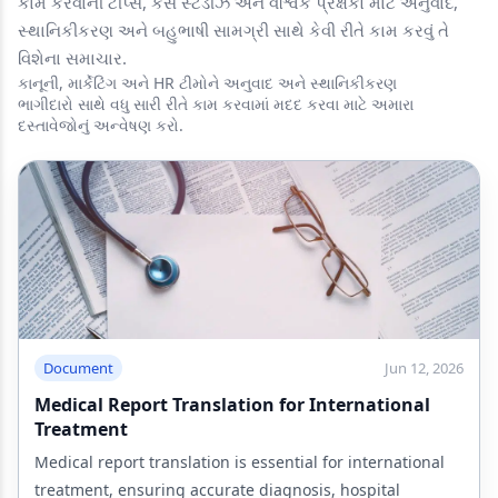
કામ કરવાની ટીપ્સ, કેસ સ્ટડીઝ અને વૈશ્વિક પ્રેક્ષકો માટે અનુવાદ,
સ્થાનિકીકરણ અને બહુભાષી સામગ્રી સાથે કેવી રીતે કામ કરવું તે
વિશેના સમાચાર.
કાનૂની, માર્કેટિંગ અને HR ટીમોને અનુવાદ અને સ્થાનિકીકરણ
ભાગીદારો સાથે વધુ સારી રીતે કામ કરવામાં મદદ કરવા માટે અમારા
દસ્તાવેજોનું અન્વેષણ કરો.
Document
Jun 12, 2026
Medical Report Translation for International
Treatment
Medical report translation is essential for international
treatment, ensuring accurate diagnosis, hospital