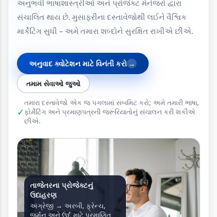
અનુભવી ભાષાશાસ્ત્રીઓ અને પ્રોજેક્ટ મેનેજરો દ્વારા
સંચાલિત થાય છે. મુસાફરીના દસ્તાવેજોથી લઈને વૈશ્વિક
માર્કેટિંગ સુધી – અમે તમારા શબ્દોને સુરક્ષિત રાખીએ છીએ.
અનુવાદ ક્વોટેશન માટે વિનંતી કરો
→
તમામ સેવાઓ જુઓ
તમારા દસ્તાવેજો એક જ પગલામાં સબમિટ કરો; અમે તમારી ભાષા,
✓
ફોર્મેટિંગ અને પ્રમાણપત્રની જરૂરિયાતોનું સંચાલન કરી શકીએ
છીએ.
તાજેતરના પ્રોજેક્ટનું
ઉદાહરણ
અંગ્રેજી → અરબી, ફ્રેન્ચ,
જર્મન અને ઉર્દૂ માટે પ્રમાણિત