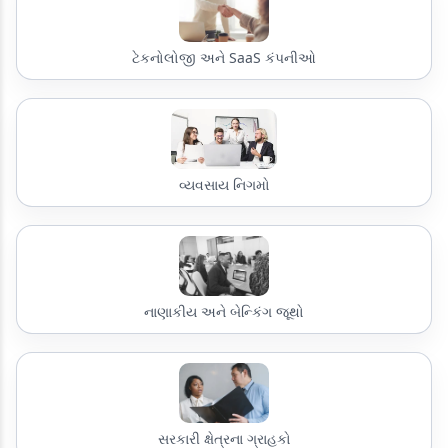
ટેકનોલોજી અને SaaS કંપનીઓ
વ્યવસાય નિગમો
નાણાકીય અને બેન્કિંગ જૂથો
સરકારી ક્ષેત્રના ગ્રાહકો