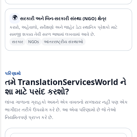
🌍
સરકારી અને બિન-સરકારી સંસ્થા (NGO) ક્ષેત્ર
કરારો, અહેવાલો, સર્વેક્ષણો અને જાહેર ડેટા સ્થાનિક પ્રેક્ષકો માટે
સમજી શકાય તેવી સરળ ભાષામાં લખવામાં આવે છે.
સરકાર
NGOs
આંતરરાષ્ટ્રીય સંસ્થાઓ
પરિણામો
તમે TranslationServicesWorld ને
શા માટે પસંદ કરશો?
લાંબા ગાળાના ગ્રાહકો અમને એક વખતનો સપ્લાયર નહીં પણ એક
ભાગીદાર તરીકે ઉપયોગ કરે છે. આ એવા પરિણામો છે જે તેઓ
નિયમિતપણે પ્રાપ્ત કરે છે.