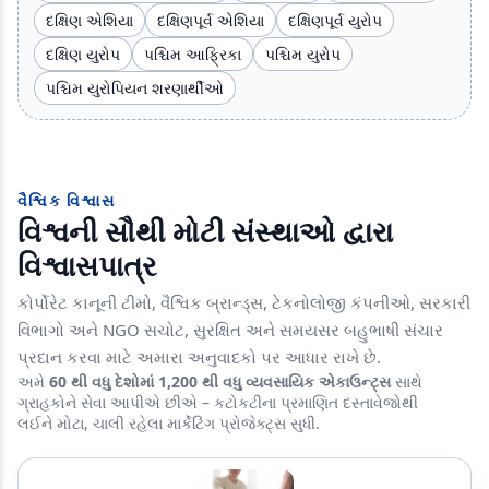
દક્ષિણ એશિયા
દક્ષિણપૂર્વ એશિયા
દક્ષિણપૂર્વ યુરોપ
દક્ષિણ યુરોપ
પશ્ચિમ આફ્રિકા
પશ્ચિમ યુરોપ
પશ્ચિમ યુરોપિયન શરણાર્થીઓ
વૈશ્વિક વિશ્વાસ
વિશ્વની સૌથી મોટી સંસ્થાઓ દ્વારા
વિશ્વાસપાત્ર
કોર્પોરેટ કાનૂની ટીમો, વૈશ્વિક બ્રાન્ડ્સ, ટેકનોલોજી કંપનીઓ, સરકારી
વિભાગો અને NGO સચોટ, સુરક્ષિત અને સમયસર બહુભાષી સંચાર
પ્રદાન કરવા માટે અમારા અનુવાદકો પર આધાર રાખે છે.
અમે
60 થી વધુ દેશોમાં
1,200 થી વધુ વ્યવસાયિક એકાઉન્ટ્સ
સાથે
ગ્રાહકોને સેવા આપીએ છીએ – કટોકટીના પ્રમાણિત દસ્તાવેજોથી
લઈને મોટા, ચાલી રહેલા માર્કેટિંગ પ્રોજેક્ટ્સ સુધી.