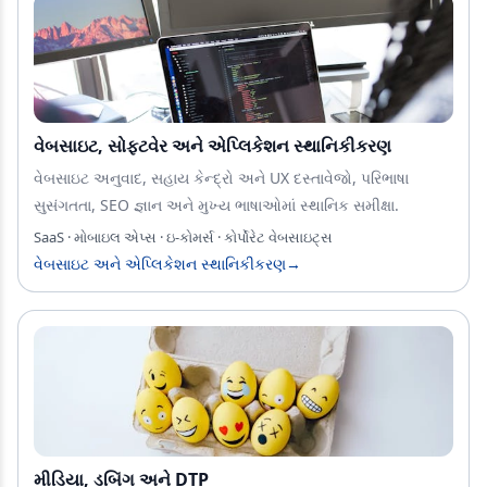
વેબસાઇટ, સોફ્ટવેર અને એપ્લિકેશન સ્થાનિકીકરણ
વેબસાઇટ અનુવાદ, સહાય કેન્દ્રો અને UX દસ્તાવેજો, પરિભાષા
સુસંગતતા, SEO જ્ઞાન અને મુખ્ય ભાષાઓમાં સ્થાનિક સમીક્ષા.
SaaS · મોબાઇલ એપ્સ · ઇ-કોમર્સ · કોર્પોરેટ વેબસાઇટ્સ
વેબસાઇટ અને એપ્લિકેશન સ્થાનિકીકરણ
→
મીડિયા, ડબિંગ અને DTP