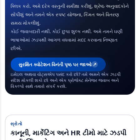
ક્લિક કરો. અમે દરેક વસ્તુની સમીક્ષા કરીશું, શ્રેષ્ઠ અનુવાદકોને
સોંપીશું અને તમને એક સ્પષ્ટ યોજના, કિંમત અને વિતરણ
સમય મોકલીશું.
કોઈ જવાબદારી નથી. કોઈ છુપા શુલ્ક નથી. અમે તમને ઘણી
ભાષાઓમાં ઝડપથી આગળ વધવામાં મદદ કરવાના નિષ્ણાત
છીએ.
સુરક્ષિત ક્વોટેશન વિનંતી પૃષ્ઠ પર જાઓ
↗
ઇમેઇલ અથવા વોટ્સએપ પસંદ કરો છો? તમે અમને એક ઝડપી
સંદેશ મોકલી શકો છો અને એક પ્રોજેક્ટ મેનેજર જવાબ અને
વિકલ્પો સાથે તમારો સંપર્ક કરશે.
સ્રોતો
કાનૂની, માર્કેટિંગ અને HR ટીમો માટે ઝડપી