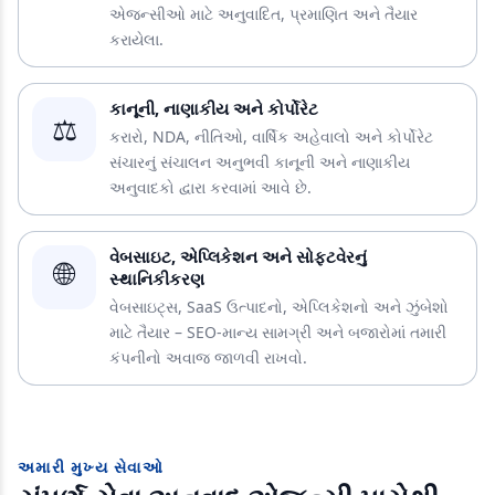
એજન્સીઓ માટે અનુવાદિત, પ્રમાણિત અને તૈયાર
કરાયેલા.
કાનૂની, નાણાકીય અને કોર્પોરેટ
⚖️
કરારો, NDA, નીતિઓ, વાર્ષિક અહેવાલો અને કોર્પોરેટ
સંચારનું સંચાલન અનુભવી કાનૂની અને નાણાકીય
અનુવાદકો દ્વારા કરવામાં આવે છે.
વેબસાઇટ, એપ્લિકેશન અને સોફ્ટવેરનું
🌐
સ્થાનિકીકરણ
વેબસાઇટ્સ, SaaS ઉત્પાદનો, એપ્લિકેશનો અને ઝુંબેશો
માટે તૈયાર – SEO-માન્ય સામગ્રી અને બજારોમાં તમારી
કંપનીનો અવાજ જાળવી રાખવો.
અમારી મુખ્ય સેવાઓ