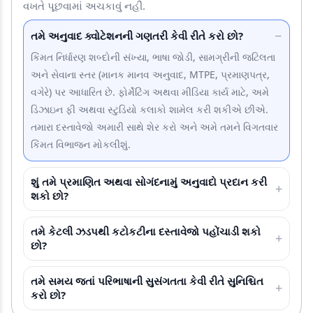
વખતે પૂછવામાં અચકાવું નહીં.
−
તમે અનુવાદ ક્વોટેશનની ગણતરી કેવી રીતે કરો છો?
કિંમત નિર્ધારણ શબ્દોની સંખ્યા, ભાષા જોડી, સામગ્રીની જટિલતા
અને સેવાના સ્તર (માનક માનવ અનુવાદ, MTPE, પ્રમાણપત્ર,
વગેરે) પર આધારિત છે. ફોર્મેટિંગ અથવા મીડિયા કાર્ય માટે, અમે
ડિઝાઇન ફી અથવા સ્ટુડિયો કલાકો શામેલ કરી શકીએ છીએ.
તમારા દસ્તાવેજો અમારી સાથે શેર કરો અને અમે તમને વિગતવાર
કિંમત વિભાજન મોકલીશું.
શું તમે પ્રમાણિત અથવા સોગંદનામું અનુવાદો પ્રદાન કરી
+
શકો છો?
તમે કેટલી ઝડપથી કટોકટીના દસ્તાવેજો પહોંચાડી શકો
+
છો?
તમે સમય જતાં પરિભાષાની સુસંગતતા કેવી રીતે સુનિશ્ચિત
+
કરો છો?