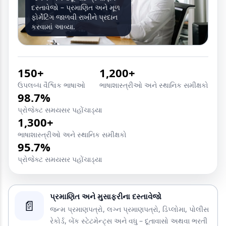
દસ્તાવેજો – પ્રમાણિત અને મૂળ
ફોર્મેટિંગ જાળવી રાખીને પ્રદાન
કરવામાં આવ્યા.
150+
1,200+
ઉપલબ્ધ વૈશ્વિક ભાષાઓ
ભાષાશાસ્ત્રીઓ અને સ્થાનિક સમીક્ષકો
98.7%
પ્રોજેક્ટ સમયસર પહોંચાડ્યા
1,300+
ભાષાશાસ્ત્રીઓ અને સ્થાનિક સમીક્ષકો
95.7%
પ્રોજેક્ટ સમયસર પહોંચાડ્યા
પ્રમાણિત અને મુસાફરીના દસ્તાવેજો
📄
જન્મ પ્રમાણપત્રો, લગ્ન પ્રમાણપત્રો, ડિપ્લોમા, પોલીસ
રેકોર્ડ, બેંક સ્ટેટમેન્ટ્સ અને વધુ – દૂતાવાસો અથવા ભરતી