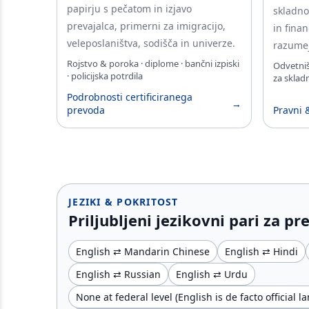
papirju s pečatom in izjavo
skladno
prevajalca, primerni za imigracijo,
in finan
veleposlaništva, sodišča in univerze.
razumej
Rojstvo & poroka · diplome · bančni izpiski
Odvetnišk
· policijska potrdila
za sklad
Podrobnosti certificiranega
→
prevoda
Pravni 
JEZIKI & POKRITOST
Priljubljeni jezikovni pari za pre
English ⇄ Mandarin Chinese
English ⇄ Hindi
English ⇄ Russian
English ⇄ Urdu
None at federal level (English is de facto official 