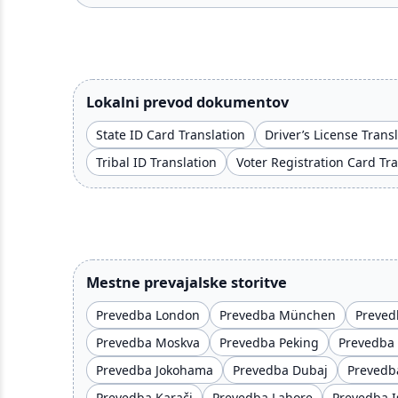
Lokalni prevod dokumentov
State ID Card Translation
Driver’s License Trans
Tribal ID Translation
Voter Registration Card Tr
Mestne prevajalske storitve
Prevedba London
Prevedba München
Preved
Prevedba Moskva
Prevedba Peking
Prevedba
Prevedba Jokohama
Prevedba Dubaj
Prevedb
Prevedba Karači
Prevedba Lahore
Prevedba 