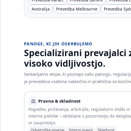
Avstralija
Prevedba Melbourne
Prevedba Syd
PANOGE, KI JIH OSKRBUJEMO
Specializirani prevajalc
visoko vidljivostjo.
Sestavljamo ekipe, ki poznajo vašo panogo, regulacije
je prevedena vsebina natančna in praktična za končn
⚖️
Pravna & skladnost
Pogodbe, pričevanja, arbitraže, regulatorni vložki in
interne politike – obdelane s pozornostjo do detajlo
in zaupnostjo.
Odvetniške pisarne
Interni pravni
Skladnost