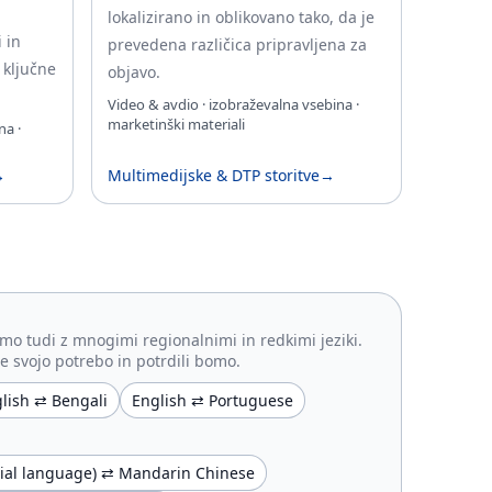
lokalizirano in oblikovano tako, da je
 in
prevedena različica pripravljena za
 ključne
objavo.
Video & avdio · izobraževalna vsebina ·
marketinški materiali
na ·
→
Multimedijske & DTP storitve
→
mo tudi z mnogimi regionalnimi in redkimi jeziki.
te svojo potrebo in potrdili bomo.
lish ⇄ Bengali
English ⇄ Portuguese
ficial language) ⇄ Mandarin Chinese