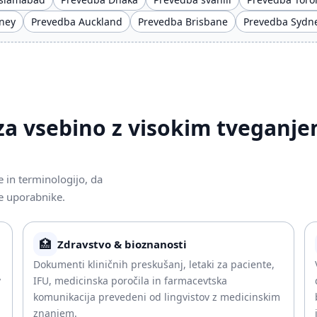
ney
Prevedba Auckland
Prevedba Brisbane
Prevedba Sydn
i za vsebino z visokim tveganje
 in terminologijo, da
e uporabnike.
🏥
Zdravstvo & bioznanosti
Dokumenti kliničnih preskušanj, letaki za paciente,
v
IFU, medicinska poročila in farmacevtska
komunikacija prevedeni od lingvistov z medicinskim
znanjem.