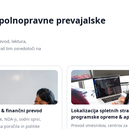
 polnopravne prevajalske
vod, lektura,
 vaš tim osredotoči na
 & finančni prevod
Lokalizacija spletnih stra
programske opreme & apl
, NDA-ji, sodni spisi,
Prevod vmesnikov, centrov z
ka poročila in politike