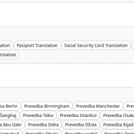
lation
Passport Translation
Social Security Card Translation
anslation
ba Berlin
Prevedba Birmingham
Prevedba Manchester
Pre
 Šanghaj
Prevedba Tokio
Prevedba Istanbul
Prevedba Osak
a Abu Dabi
Prevedba Doha
Prevedba Džida
Prevedba Rijad
Islamabad
Prevedba Dhaka
Prevedba svahili
Prevedba Toro