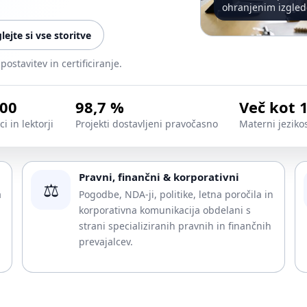
ohranjenim izgle
lejte si vse storitve
ostavitev in certificiranje.
200
98,7 %
Več kot 
i in lektorji
Projekti dostavljeni pravočasno
Materni jezikos
Pravni, finančni & korporativni
⚖️
a
Pogodbe, NDA-ji, politike, letna poročila in
korporativna komunikacija obdelani s
strani specializiranih pravnih in finančnih
prevajalcev.