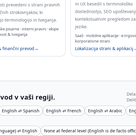
in UX besedil s terminološko
sti prevedeni s strani pravnih
doslednostjo, SEO upoštevanji
čnih strokovnjakov, ki
kontekstualnim pregledom za
o terminologijo in tveganja.
jezike.
e pisarne · interni pravni · ekipe
nost & tveganja
SaaS · mobilne aplikacije · e-trgovi
korporativne strani
& finančni prevod
→
Lokalizacija strani & aplikacij
Dela
vod v vaši regiji.
Deli
English ⇄ Spanish
English ⇄ French
English ⇄ Arabic
Eng
language) ⇄ English
None at federal level (English is de facto of