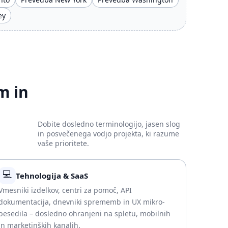
ey
m in
Dobite dosledno terminologijo, jasen slog
in posvečenega vodjo projekta, ki razume
vaše prioritete.
💻
Tehnologija & SaaS
Vmesniki izdelkov, centri za pomoč, API
dokumentacija, dnevniki sprememb in UX mikro-
besedila – dosledno ohranjeni na spletu, mobilnih
in marketinških kanalih.