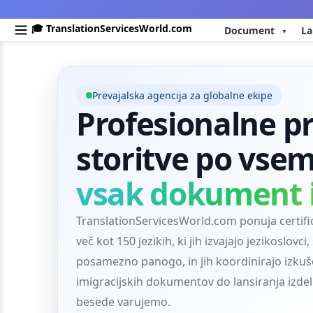
🎓 TranslationServicesWorld.com
Document
La
Prevajalska agencija za globalne ekipe
Profesionalne p
storitve po vse
vsak dokument i
TranslationServicesWorld.com ponuja certifi
več kot 150 jezikih, ki jih izvajajo jezikoslovci,
posamezno panogo, in jih koordinirajo izkuš
imigracijskih dokumentov do lansiranja izdel
besede varujemo.