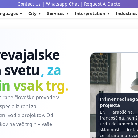
Contact Us
|
Whatsapp Chat
|
Request A Quote
nguages
City
Services
Interpretation
Industries
revajalske
m svetu
, za
n vsak trg.
cirane človeške prevode v
Primer realnega
projekta
 specializirani za
EN → arabščina,
eni vodje projektov. Od
francoščina, nemš
urdu dokumenti o
kov na več trgih – vaše
skladnosti – dostav
certificirani prevod