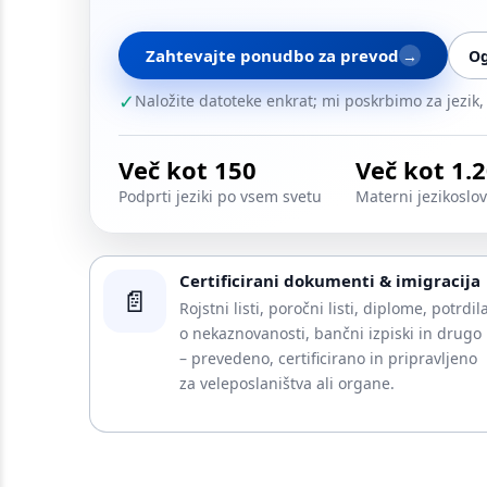
Zahtevajte ponudbo za prevod
→
Og
✓
Naložite datoteke enkrat; mi poskrbimo za jezik, p
Več kot 150
Več kot 1.
Podprti jeziki po vsem svetu
Materni jezikoslovc
Certificirani dokumenti & imigracija
📄
Rojstni listi, poročni listi, diplome, potrdil
o nekaznovanosti, bančni izpiski in drugo
– prevedeno, certificirano in pripravljeno
za veleposlaništva ali organe.